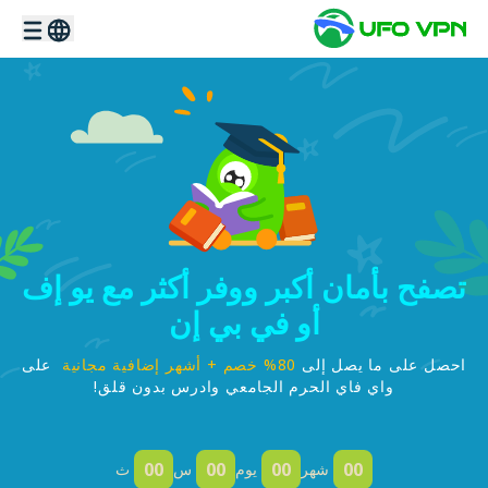
تصفح بأمان أكبر ووفر أكثر مع يو إف
أو في بي إن
احصل على ما يصل إلى
80% خصم + أشهر إضافية مجانية
على
واي فاي الحرم الجامعي وادرس بدون قلق!
00
00
00
00
شهر
يوم
س
ث