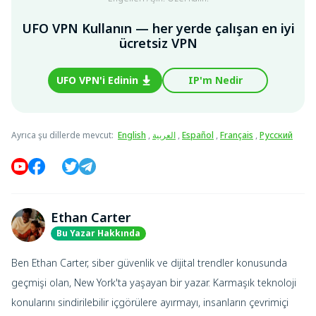
UFO VPN Kullanın — her yerde çalışan en iyi
ücretsiz VPN
UFO VPN'i Edinin
IP'm Nedir
Ayrıca şu dillerde mevcut
:
English
,
العربية
,
Español
,
Français
,
Русский
Ethan Carter
Bu Yazar Hakkında
Ben Ethan Carter, siber güvenlik ve dijital trendler konusunda
geçmişi olan, New York'ta yaşayan bir yazar. Karmaşık teknoloji
konularını sindirilebilir içgörülere ayırmayı, insanların çevrimiçi