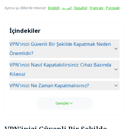
Ayrıca şu dillerde mevcut
:
English
,
العربية
,
Español
,
Français
,
Русский
İçindekiler
VPN'inizi Güvenli Bir Şekilde Kapatmak Neden
Önemlidir?
VPN'inizi Nasıl Kapatabilirsiniz: Cihaz Bazında
Kılavuz
VPN'inizi Ne Zaman Kapatmalısınız?
Genişlet
VPN'inizi Güvenli Bir Şekilde