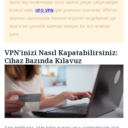
devre dışı bırakmadan önce daima çalışıp çalışmadığını
kontrol edin.
UFO VPN
gibi premium hizmetler, VPN'nin
düşmesi durumunda internet erişimini engellemek için
ekstra bir güvenlik katmanı ekleyen bir acil anahtarı
içerir.
VPN'inizi Nasıl Kapatabilirsiniz:
Cihaz Bazında Kılavuz
İster telefonda, ister bilgisayarda veya yönlendiricide olun,