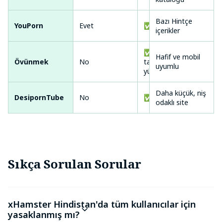
Bazı Hintçe
YouPorn
Evet
✅ Kısmi
içerikler
✅ Kullanıcı
Hafif ve mobil
Övünmek
No
tarafından
uyumlu
yüklenen
Daha küçük, niş
DesipornTube
No
✅ Odaklanmış
odaklı site
Sıkça Sorulan Sorular
xHamster Hindistan'da tüm kullanıcılar için
yasaklanmış mı?