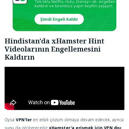
Tek tıkla Netflix, Hulu, Disney+ vb. engelleri
kaldırın ve kesintisiz yayın keyfini yaşayın.
Şimdi Engeli Kaldır
Hindistan'da xHamster Hint
Videolarının Engellemesini
Kaldırın
Oysa
VPN'ler
en etkili çözüm olmaya devam edecek, ayrıca
şunu da göstereceğiz
xHamster'a erişmek için VPN dışı