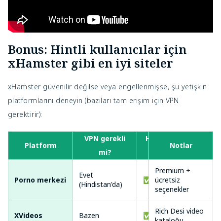
Bonus: Hintli kullanıcılar için
xHamster gibi en iyi siteler
xHamster güvenilir değilse veya engellenmişse, şu yetişkin
platformlarını deneyin (bazıları tam erişim için VPN
gerektirir):
VPN gerekli
Hint videoları
Platform
Notlar
mi?
mı?
Premium +
Evet
Porno merkezi
✅ Evet
ücretsiz
(Hindistan'da)
seçenekler
Rich Desi video
XVideos
Bazen
✅ Evet
kataloğu