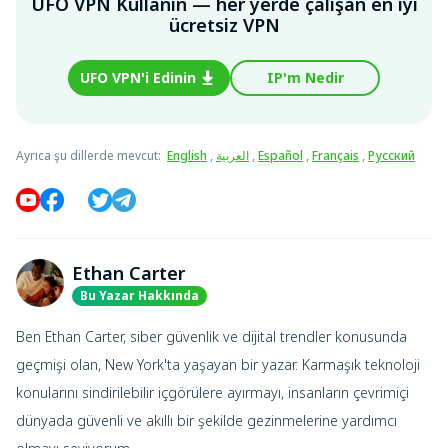
UFO VPN Kullanın — her yerde çalışan en iyi
ücretsiz VPN
UFO VPN'i Edinin
IP'm Nedir
Ayrıca şu dillerde mevcut
:
English
,
العربية
,
Español
,
Français
,
Русский
Ethan Carter
Bu Yazar Hakkında
Ben Ethan Carter, siber güvenlik ve dijital trendler konusunda
geçmişi olan, New York'ta yaşayan bir yazar. Karmaşık teknoloji
konularını sindirilebilir içgörülere ayırmayı, insanların çevrimiçi
dünyada güvenli ve akıllı bir şekilde gezinmelerine yardımcı