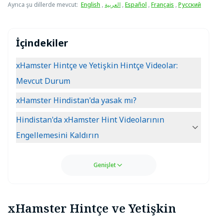
Ayrıca şu dillerde mevcut
:
English
,
العربية
,
Español
,
Français
,
Русский
İçindekiler
xHamster Hintçe ve Yetişkin Hintçe Videolar:
Mevcut Durum
xHamster Hindistan'da yasak mı?
Hindistan'da xHamster Hint Videolarının
Engellemesini Kaldırın
Genişlet
xHamster Hintçe ve Yetişkin