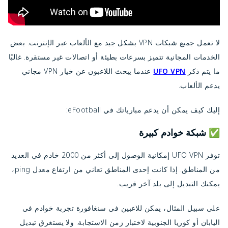
لا تعمل جميع شبكات VPN بشكل جيد مع الألعاب عبر الإنترنت. بعض
الخدمات المجانية تتميز بسرعات بطيئة أو اتصالات غير مستقرة. غالبًا
ما يتم ذكر
UFO VPN
عندما يبحث اللاعبون عن خيار VPN مجاني
يدعم الألعاب.
إليك كيف يمكن أن يدعم مبارياتك في eFootball:
✅ شبكة خوادم كبيرة
توفر UFO VPN إمكانية الوصول إلى أكثر من 2000 خادم في العديد
من المناطق. إذا كانت إحدى المناطق تعاني من ارتفاع معدل ping،
يمكنك التبديل إلى بلد آخر قريب.
على سبيل المثال، يمكن للاعبين في سنغافورة تجربة خوادم في
اليابان أو كوريا الجنوبية لاختبار زمن الاستجابة. ولا يستغرق تبديل