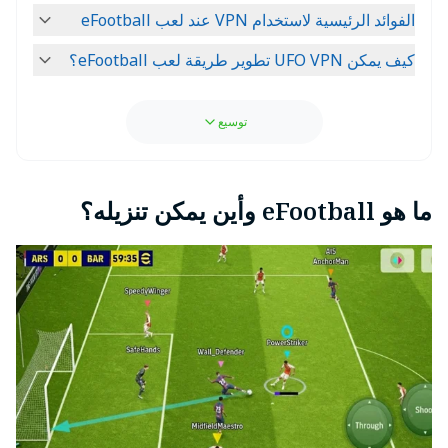
الفوائد الرئيسية لاستخدام VPN عند لعب eFootball
كيف يمكن UFO VPN تطوير طريقة لعب eFootball؟
توسيع
ما هو eFootball وأين يمكن تنزيله؟