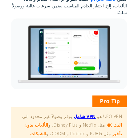
الألعاب، إلخ. اختيار الخادم المناسب يضمن سرعات عالية ووصولاً
سلسًا.
Pro Tip
UFO VPN هو
VPN شامل
يوفر وصولاً غير محدود إلى
البث 4K
مثل Netflix و Disney Plus، و
الألعاب بدون
تأخير
مثل PUBG و Roblox و CODM، و
الشبكات