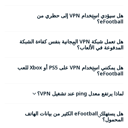
هل سيؤدي استخدام VPN إلى حظري من
eFootball؟
هل تعمل شبكة VPN المجانية بنفس كفاءة الشبكة
المدفوعة في الألعاب؟
هل يمكنني استخدام VPN على PS5 أو Xbox للعب
eFootball؟
لماذا يرتفع معدل ping عند تشغيل VPN؟
هل يستهلك eFootball الكثير من بيانات الهاتف
المحمول؟