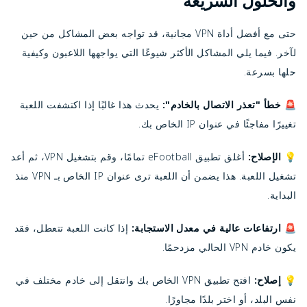
والحلول السريعة
حتى مع أفضل أداة VPN مجانية، قد تواجه بعض المشاكل من حين
لآخر. فيما يلي المشاكل الأكثر شيوعًا التي يواجهها اللاعبون وكيفية
حلها بسرعة.
🚨 خطأ "تعذر الاتصال بالخادم":
يحدث هذا غالبًا إذا اكتشفت اللعبة
تغييرًا مفاجئًا في عنوان IP الخاص بك.
💡 الإصلاح:
أغلق تطبيق eFootball تمامًا، وقم بتشغيل VPN، ثم أعد
تشغيل اللعبة. هذا يضمن أن اللعبة ترى عنوان IP الخاص بـ VPN منذ
البداية.
🚨 ارتفاعات عالية في معدل الاستجابة:
إذا كانت اللعبة تتعطل، فقد
يكون خادم VPN الحالي مزدحمًا.
💡
إصلاح:
افتح تطبيق VPN الخاص بك وانتقل إلى خادم مختلف في
نفس البلد، أو اختر بلدًا مجاورًا.