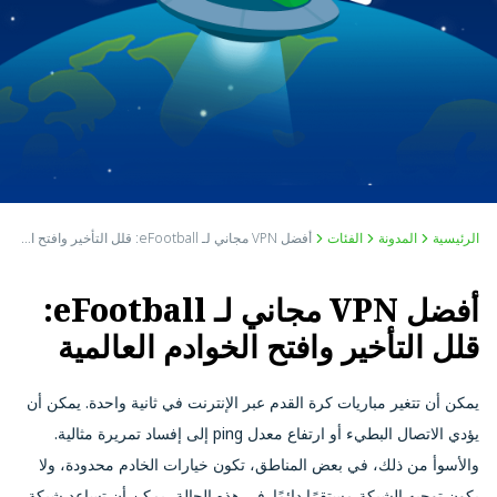
الرئيسية
المدونة
الفئات
أفضل VPN مجاني لـ eFootball: قلل التأخير وافتح الخوادم العالمية
أفضل VPN مجاني لـ eFootball:
قلل التأخير وافتح الخوادم العالمية
يمكن أن تتغير مباريات كرة القدم عبر الإنترنت في ثانية واحدة. يمكن أن
يؤدي الاتصال البطيء أو ارتفاع معدل ping إلى إفساد تمريرة مثالية.
والأسوأ من ذلك، في بعض المناطق، تكون خيارات الخادم محدودة، ولا
يكون توجيه الشبكة مستقرًا دائمًا. في هذه الحالة، يمكن أن تساعد شبكة