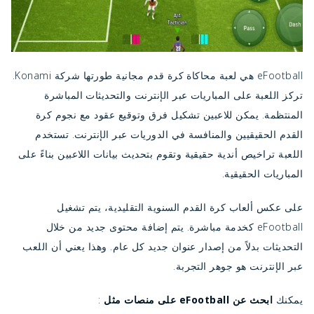
eFootball
هي لعبة محاكاة كرة قدم مجانية طورتها شركة Konami.
تركز اللعبة على المباريات عبر الإنترنت والتحديثات المباشرة
المنتظمة. يمكن للاعبين تشكيل فرق وتوقيع عقود مع نجوم كرة
القدم الحقيقيين والمنافسة في الدوريات عبر الإنترنت. تستخدم
اللعبة تراخيص أندية حقيقية وتقوم بتحديث بيانات اللاعبين بناءً على
المباريات الحقيقية.
على عكس ألعاب كرة القدم السنوية التقليدية، يتم تشغيل
eFootball كخدمة مباشرة. يتم إضافة محتوى جديد من خلال
التحديثات بدلاً من إصدار عنوان جديد كل عام. وهذا يعني أن اللعب
عبر الإنترنت هو جوهر التجربة.
يمكنك
ابحث عن eFootball على منصات مثل
: