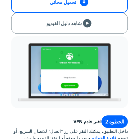
تحميل مجاني
شاهد دليل الفيديو
الخطوة 2
اختر خادم VPN
داخل التطبيق، يمكنك النقر على زر "اتصال" للاتصال السريع، أو
تصفح
قائمة الخوادم
حسب الموقع أو الفئة: الفيديو والبث،