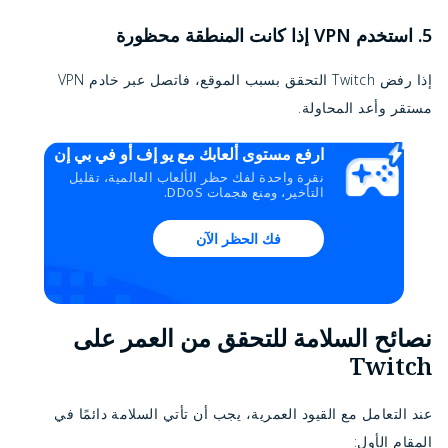
5. استخدم VPN إذا كانت المنطقة محظورة
إذا رفض Twitch التحقق بسبب الموقع، فاتصل عبر خادم VPN
مستقر وأعد المحاولة.
ارفع مستوى ألعابك مع يو إف أو في بي إن
نقرة واحدة لفك حظر الألعاب العالمية، تقليل
التأخير، ومنع هجمات DDoS.
فك الحظر الآن
نصائح السلامة للتحقق من العمر على
Twitch
عند التعامل مع القيود العمرية، يجب أن تأتي السلامة دائمًا في
المقام الأول: