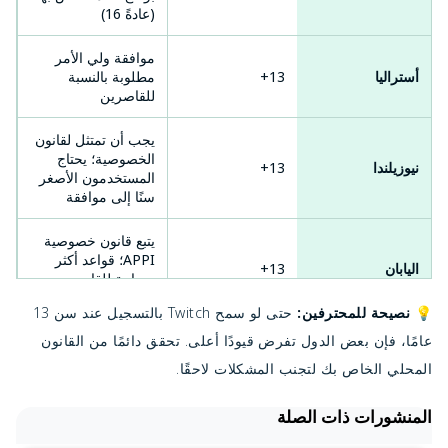
(عادةً 16)
موافقة ولي الأمر
أستراليا
13+
مطلوبة بالنسبة
للقاصرين
يجب أن تمتثل لقانون
الخصوصية؛ يحتاج
نيوزيلندا
13+
المستخدمون الأصغر
سنًا إلى موافقة
يتبع قانون خصوصية
APPI؛ قواعد أكثر
اليابان
13+
صرامة للقاصرين
تحت سن 18 عامًا
💡
نصيحة للمحترفين:
حتى لو سمح Twitch بالتسجيل عند سن 13
عامًا، فإن بعض الدول تفرض قيودًا أعلى. تحقق دائمًا من القانون
يحدد قانون خصوصية
الأطفال على الإنترنت
المحلي الخاص بك لتجنب المشكلات لاحقًا.
كوريا الجنوبية
14+
سن 14 عامًا كحد
أدنى للسن
المنشورات ذات الصلة
يجب أن تمتثل