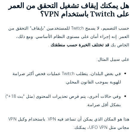
هل يمكنك إيقاف تشغيل التحقق من العمر
على Twitch باستخدام VPN؟
حسب التصميم، لا يسمح Twitch للمستخدمين "بإيقاف" التحقق من
العمر. إنه إجراء أمان على مستوى النظام الأساسي. ومع ذلك،
الخاص بك
قد تختلف الخبرة حسب منطقتك
.
على سبيل المثال:
في بعض البلدان، يتطلب Twitch عمليات فحص أكثر صرامة
للهوية بموجب القانون المحلي.
وفي حالات أخرى، يتم فرض تحذيرات المحتوى (مثل "بث 18+")
بشكل أقل صرامة.
هذا هو المكان الذي يمكن أن تساعد فيه VPN. باستخدام وكيل VPN
مجاني مثل UFO VPN، يمكنك: