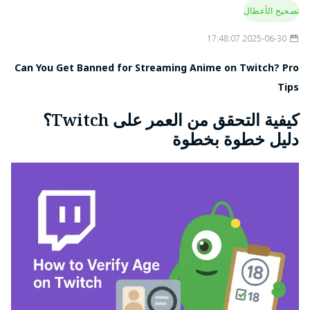
13-16+
القاصرين؛ قد تكون
تصحيح الأعطال
المتحدة والمملكة
هناك حاجة إلى وكيل
العربية السعودية)
VPN مجاني للوصول
2025-06-30 17:48:07
يطبق Twitch خطًا
Can You Get Banned for Streaming Anime on Twitch? Pro
أساسيًا عالميًا، ويتم
مناطق أخرى
13+ (افتراضي)
Tips
تعديله إذا كان القانون
المحلي يتطلب المزيد
كيفية التحقق من العمر على Twitch؟
دليل خطوة بخطوة