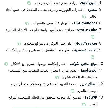
الموقع 24x7
- يراقب مدى توفر الموقع وأدائه.
بينغدوم
– اختبارات الجهوزية وسرعة تحميل الصفحة في جميع أنحاء
العالم.
UptimeRobot
– يتتبع تاريخ التوقف والتنبيهات.
StatusCake
- مراقبة موقع الويب باستخدام عقد الاختبار العالمية.
HostTracker
- أداة اختبار التوفر في مواقع متعددة.
اتجاهات تصاعدية
– يوفر وقت التشغيل التفصيلي وتشخيص الأخطاء.
موقع مدقق الكوكب
- اختبار إمكانية الوصول السريع مع الأفكار.
الخدماتأسفل
- يقدم تقارير انقطاع الخدمة المقدمة من المستخدم
وتحديثات الحالة المباشرة.
انقطاع.تقرير
- منصة التعهيد الجماعي لتتبع مشكلات تعطل موقع
الويب العالمي.
IsItWP
- يتضمن أداة مجانية للتحقق من الحالة التشغيلية لموقع
الويب.