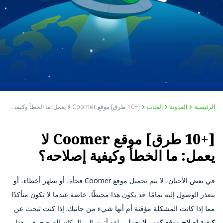
الرئيسية
المدونة
الفئات
[+10 طرق] موقع Coomer لا يعمل: ما الخطأ وكيفية إصلاحه؟
[+10 طرق] موقع Coomer لا
يعمل: ما الخطأ وكيفية إصلاحه؟
في بعض الأحيان، لا يتم تحميل موقع Coomer فجأة، أو يظهر أخطاء، أو
يتعذر الوصول إليه تمامًا. قد يكون هذا محبطًا، خاصة عندما لا تكون متأكدًا
مما إذا كانت المشكلة مؤقتة أم أنها شيء من جانبك. إذا كنت تبحث عن
كيفية إصلاح موقع كومر لا يعمل
، لقد أتيت إلى المكان الصحيح. في هذا