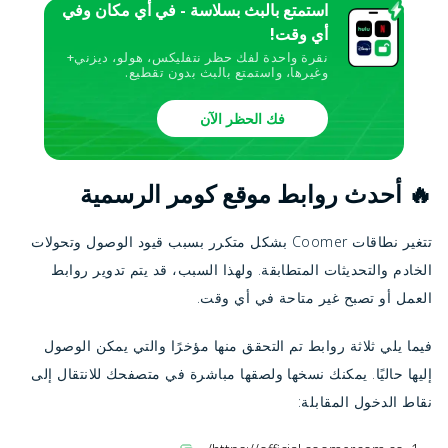
استمتع بالبث بسلاسة - في أي مكان وفي
أي وقت!
نقرة واحدة لفك حظر نتفليكس، هولو، ديزني+
وغيرها، واستمتع بالبث بدون تقطيع.
فك الحظر الآن
🔥 أحدث روابط موقع كومر الرسمية
تتغير نطاقات Coomer بشكل متكرر بسبب قيود الوصول وتحولات
الخادم والتحديثات المتطابقة. ولهذا السبب، قد يتم تدوير روابط
العمل أو تصبح غير متاحة في أي وقت.
فيما يلي ثلاثة روابط تم التحقق منها مؤخرًا والتي يمكن الوصول
إليها حاليًا. يمكنك نسخها ولصقها مباشرة في متصفحك للانتقال إلى
نقاط الدخول المقابلة: