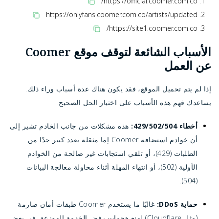
https://official.coomer.com.co/
https://onlyfans.coomer.com.co/artists/updated
https://site1.coomer.com.co/
الأسباب الشائعة لتوقف موقع Coomer
عن العمل
إذا لم يتم تحميل الموقع، فقد يكون هناك عدة أسباب وراء ذلك.
يساعدك فهم هذه الأسباب على اختيار الحل الصحيح.
أخطاء 429/502/504:
هذه مشكلات من جانب الخادم تشير إلى
أن خوادم استضافة Coomer إما مثقلة بعدد كبير جدًا من
الطلبات (429)، أو تلقي استجابات غير صالحة من الخوادم
الأولية (502)، أو انتهاء المهلة أثناء محاولة معالجة البيانات
(504).
حماية DDoS:
غالبًا ما يستخدم Coomer طبقات أمان صارمة
(مثل Cloudflare) لمنع هجمات رفض الخدمة الموزعة. في بعض