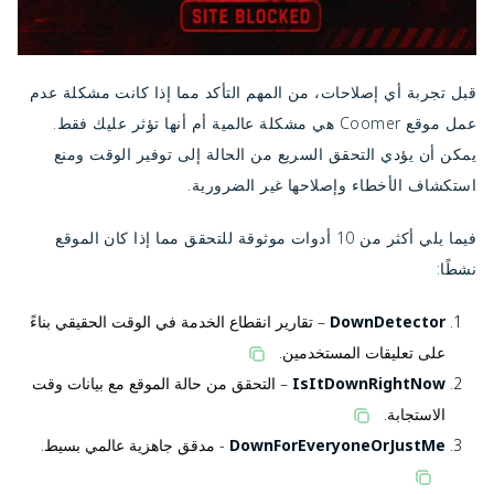
قبل تجربة أي إصلاحات، من المهم التأكد مما إذا كانت مشكلة عدم
عمل موقع Coomer هي مشكلة عالمية أم أنها تؤثر عليك فقط.
يمكن أن يؤدي التحقق السريع من الحالة إلى توفير الوقت ومنع
استكشاف الأخطاء وإصلاحها غير الضرورية.
فيما يلي أكثر من 10 أدوات موثوقة للتحقق مما إذا كان الموقع
نشطًا:
DownDetector
– تقارير انقطاع الخدمة في الوقت الحقيقي بناءً
على تعليقات المستخدمين.
IsItDownRightNow
– التحقق من حالة الموقع مع بيانات وقت
الاستجابة.
DownForEveryoneOrJustMe
- مدقق جاهزية عالمي بسيط.