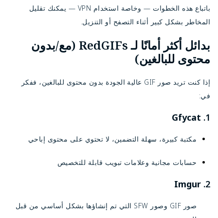
باتباع هذه الخطوات — وخاصة استخدام VPN — يمكنك تقليل
المخاطر بشكل كبير أثناء التصفح أو التنزيل.
بدائل أكثر أمانًا لـ RedGIFs (مع/بدون
محتوى للبالغين)
إذا كنت تريد صور GIF عالية الجودة بدون محتوى للبالغين، ففكر
في:
Gfycat
1.
مكتبة كبيرة، سهلة التضمين، لا تحتوي على محتوى إباحي
حسابات مجانية وعلامات تبويب قابلة للتخصيص
Imgur
2.
صور GIF وصور SFW التي تم إنشاؤها بشكل أساسي من قبل