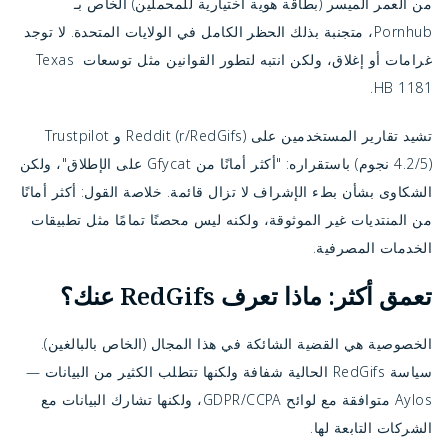
من العمر الميسر (بطاقة هوية اختيارية للمحملين) الخاص بـ 
Pornhub، متجنبة بذلك الحظر الكامل في الولايات المتحدة. لا توجد 
غرامات أو إغلاق، ولكن انتبه لتطور القوانين مثل توسعات Texas 
HB 1181.
تشيد تقارير المستخدمين على Reddit (r/RedGifs) و Trustpilot 
(4.2/5 نجوم) باستقراره: "أكثر أمانًا من Gfycat على الإطلاق"، ولكن 
الشكاوى بشأن بطء الإشراف لا تزال قائمة. خلاصة القول: أكثر أمانًا 
من المنتديات غير الموثوقة، ولكنه ليس محصنًا تمامًا مثل تطبيقات 
الخدمات المصرفية.
تعمق أكثر: ماذا تعرف RedGifs عنك؟
الخصوصية هي القضية الشائكة في هذا المجال (الخاص بالبالغين). 
سياسة RedGifs الحالية شفافة ولكنها تتطلب الكثير من البيانات — 
Aylos متوافقة مع لوائح GDPR/CCPA، ولكنها تشارك البيانات مع 
الشركات التابعة لها.