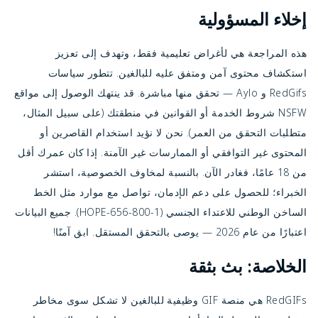
إخلاء المسؤولية
هذه المراجعة هي لأغراض تعليمية فقط، وتهدف إلى تعزيز 
استكشاف محتوى آمن ومتفق عليه للبالغين. تتطور سياسات 
RedGifs و Aylo — تحقق منها مباشرة. قد ينتهك الوصول إلى مواقع 
NSFW شروط الخدمة أو القوانين في منطقتك (على سبيل المثال، 
متطلبات التحقق من العمر). نحن لا نؤيد استخدام القاصرين أو 
المحتوى غير التوافقي أو الممارسات غير الآمنة. إذا كان عمرك أقل 
من 18 عامًا، فغادر الآن. بالنسبة لمخاوف الخصوصية، استشر 
الخبراء؛ للحصول على دعم الإدمان، تواصل مع موارد مثل الخط 
الساخن الوطني للاعتداء الجنسي (1-800-656-HOPE). جميع البيانات 
اعتبارًا من عام 2026 — يوصى بالتحقق المستقل. ابق آمنًا!
الخلاصة: بث بثقة
RedGIFs هي منصة GIF وظيفية للبالغين لا تشكل سوى مخاطر