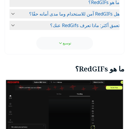
ما هو RedGIFs؟
هل RedGIFs آمن للاستخدام وما مدى أمانه حقًا؟
تعمق أكثر: ماذا تعرف RedGifs عنك؟
توسيع
ما هو RedGIFs؟