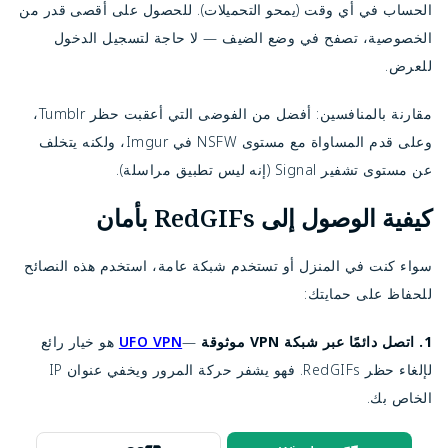
الحساب في أي وقت (يمحو التحميلات). للحصول على أقصى قدر من 
الخصوصية، تصفح في وضع الضيف — لا حاجة لتسجيل الدخول 
للعرض.
مقارنة بالمنافسين: أفضل من الفوضى التي أعقبت حظر Tumblr، 
وعلى قدم المساواة مع مستوى NSFW في Imgur، ولكنه يتخلف 
عن مستوى تشفير Signal (إنه ليس تطبيق مراسلة).
كيفية الوصول إلى RedGIFs بأمان
سواء كنت في المنزل أو تستخدم شبكة عامة، استخدم هذه النصائح
للحفاظ على حمايتك:
1. اتصل دائمًا عبر شبكة VPN موثوقة
—
UFO VPN
هو خيار رائع
لإلغاء حظر RedGIFs. فهو يشفر حركة المرور ويخفي عنوان IP
الخاص بك.