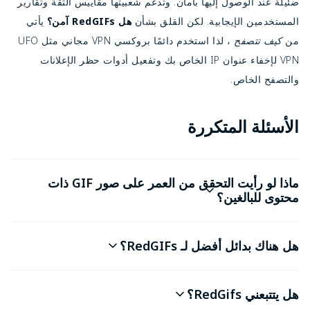
ضئيلة عند الوصول إليها بأمان. وتدعم شعبيتها مقاييس الثقة وتقارير
المستخدمين الإيجابية. لكن القلق بشأن
هل RedGIFs آمن؟
يأتي
من
كيف تتصفح
، لذا استخدم دائمًا بروكسي VPN مجاني مثل UFO
VPN لإخفاء عنوان IP الخاص بك وتفعيل أدوات حظر الإعلانات
والتصفح الخاص.
الأسئلة المتكررة
ماذا لو رأيت التحقق من العمر على صور GIF ذات
محتوى للبالغين؟
هل هناك بدائل أفضل لـ RedGIFs؟
هل يتتبعني RedGifs؟