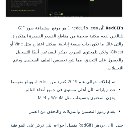
RedGIFs
(أن
) هو موقع استضافة صور GIF
redgifs.com
للبالغين يقدم مكتبة ضخمة من مقاطع الفيديو القصيرة المتكررة،
والتي غالبًا ما تكون ذات طبيعة إباحية. يمكنك اعتباره مثل Vine أو
Gfycat، ولكن للمحتوى الصريح. يمكن للمبدعين أيضًا التسجيل
والحصول على التحقق، مما يتيح تخصيص الملف الشخصي ودعم
التحليلات.
تم إطلاقه حوالي عام 2019 كفرع من Reddit، ويبلغ متوسط
عدد زياراته الآن أعلى مستوى في جميع أنحاء العالم.
يخزن المحتوى بتنسيقات مثل WebM و MP4
يقدم رموز التضمين والتنزيلات والتحقق من العمر
حتى الآن، يزدهر RedGifs بفضل أجواءه التي تركز على الموافقة