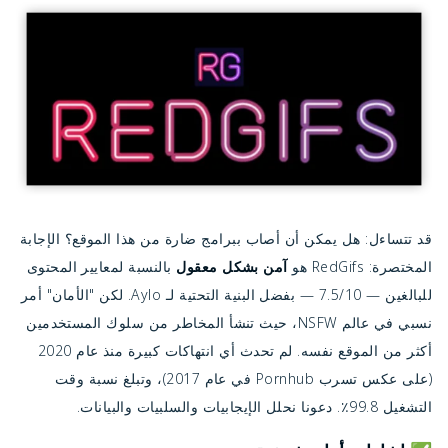
قد تتساءل: هل يمكن أن أصاب ببرامج ضارة من هذا الموقع؟ الإجابة
المختصرة: RedGifs هو
آمن بشكل معقول
بالنسبة لمعايير المحتوى
للبالغين — 7.5/10 — بفضل البنية التحتية لـ Aylo. لكن "الأمان" أمر
نسبي في عالم NSFW، حيث تنشأ المخاطر من سلوك المستخدمين
أكثر من الموقع نفسه. لم تحدث أي انتهاكات كبيرة منذ عام 2020
(على عكس تسرب Pornhub في عام 2017)، وتبلغ نسبة وقت
التشغيل 99.8٪. دعونا نحلل الإيجابيات والسلبيات والبيانات.