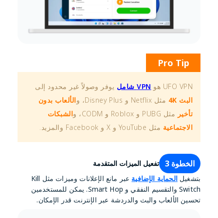
Pro Tip
UFO VPN هو
VPN شامل
يوفر وصولاً غير محدود إلى
البث 4K
مثل Netflix و Disney Plus، و
الألعاب بدون
تأخير
مثل PUBG و Roblox و CODM، و
الشبكات
الاجتماعية
مثل YouTube و X و Facebook والمزيد.
الخطوة 3
تفعيل الميزات المتقدمة
بتشغيل
الحماية الإضافية
عبر مانع الإعلانات وميزات مثل Kill
Switch والتقسيم النفقي و Smart Hop. يمكن للمستخدمين
تحسين الألعاب والبث والدردشة عبر الإنترنت قدر الإمكان.