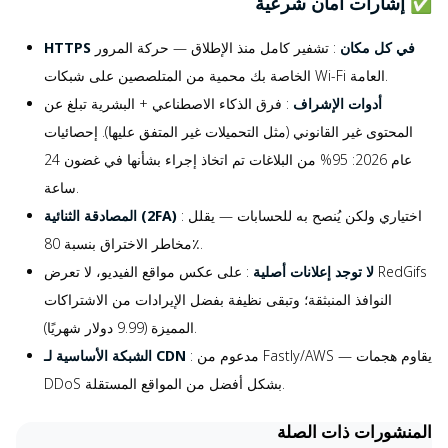
✅ إشارات أمان شرعية
HTTPS في كل مكان
: تشفير كامل منذ الإطلاق — حركة المرور
الخاصة بك محمية من المتلصصين على شبكات Wi-Fi العامة.
أدوات الإشراف
: فرق الذكاء الاصطناعي + البشرية تبلغ عن
المحتوى غير القانوني (مثل التحميلات غير المتفق عليها). إحصائيات
عام 2026: 95% من البلاغات تم اتخاذ إجراء بشأنها في غضون 24
ساعة.
: اختياري ولكن يُنصح به للحسابات — يقلل
المصادقة الثنائية (2FA)
مخاطر الاختراق بنسبة 80٪.
لا توجد إعلانات أصلية
: على عكس مواقع الفيديو، لا تعرض RedGifs
النوافذ المنبثقة؛ وتبقى نظيفة بفضل الإيرادات من الاشتراكات
المميزة (9.99 دولار شهريًا).
: مدعوم من Fastly/AWS — يقاوم هجمات
الشبكة الأساسية لـ CDN
DDoS بشكل أفضل من المواقع المستقلة.
المنشورات ذات الصلة