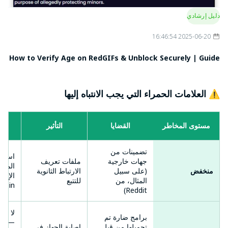
دليل إرشادي
2025-06-20 16:46:54
How to Verify Age on RedGIFs & Unblock Securely | Guide
⚠️ العلامات الحمراء التي يجب الانتباه إليها
مستوى المخاطر
القضايا
التأثير
تضمينات من
استخد
جهات خارجية
ملفات تعريف
المتخ
منخفض
(على سبيل
الارتباط الثانوية
المثال، من
للتتبع
rigin).
Reddit)
لا تقم
برامج ضارة تم
— اكت
تحميلها من قبل
إصابة الجهاز في