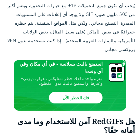
(يجب أن تكون جميع التحميلات 18+ مع خيارات التحقق)، ويضم أكثر
من 500 مليون صورة GIF ولا يوجد أي إعلانات على المستويات
المميزة. التصفح مجاني، ولكن مثل المواقع الشقيقة، يتم حظره
جغرافيًا في بعض الأماكن (على سبيل المثال، بعض الولايات
الأمريكية والإمارات العربية المتحدة) - إذا كنت تستخدمه بدون VPN
بروكسي مجاني.
استمتع بالبث بسلاسة - في أي مكان وفي
أي وقت!
نقرة واحدة لفك حظر نتفليكس، هولو، ديزني+
وغيرها، واستمتع بالبث بدون تقطيع.
فك الحظر الآن
هل RedGIFs آمن للاستخدام وما مدى
أمانه حقًا؟