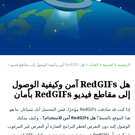
الرئيسية
المدونة
الفئات
هل RedGIFs آمن وكيفية الوصول إلى مقاطع فيديو RedGIFs بأمان
هل RedGIFs آمن وكيفية الوصول
إلى مقاطع فيديو RedGIFs بأمان
إذا كنت قد صادفت RedGIFs مؤخرًا، فمن المحتمل أنك تتساءل: ما هو
هذا الموقع بالضبط؟
هل RedGIFs آمن للاستخدام؟
، وكيف يمكنك
الوصول إليه دون التعرض لخطر البرامج الضارة أو التعرض غير المرغوب
فيه؟ حسناً، RedGIFs هي منصة شهيرة تستضيف ملفات GIF قصيرة