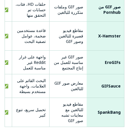
حلقات HD، فئات،
صور GIF من
صور GIF وملفات
حسابات تم
✅ نع
Pornhub
متكررة للبالغين
التحقق منها
مقاطع فيديو
قاعدة مستخدمين
X-Hamster
قصيرة للبالغين
ضخمة، عوامل
✅ نع
وصور GIF
تصفية البحث
صور GIF غير
واجهة على غرار
EroGIFs
مناسبة للعمل من
Reddit غير
✅ نع
إنتاج المجتمع
مناسبة للعمل
البحث القائم على
معارض صور GIF
GIFSauce
العلامات، واجهة
✅ نع
للبالغين
مستخدم بسيطة
مقاطع فيديو
للبالغين مع
تحميل سريع، تنوع
SpankBang
✅ نع
معاينات تشبه
كبير
صور GIF