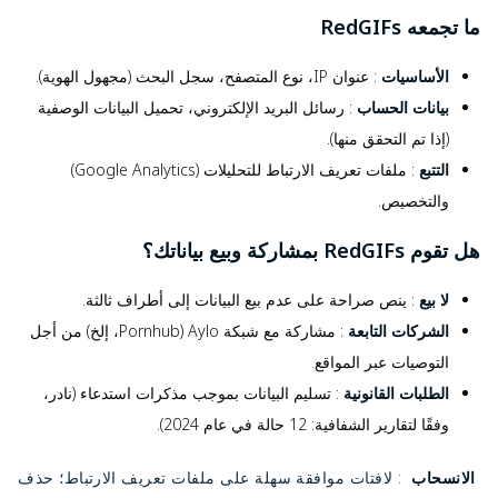
ما تجمعه RedGIFs
الأساسيات
: عنوان IP، نوع المتصفح، سجل البحث (مجهول الهوية).
بيانات الحساب
: رسائل البريد الإلكتروني، تحميل البيانات الوصفية
(إذا تم التحقق منها).
التتبع
: ملفات تعريف الارتباط للتحليلات (Google Analytics)
والتخصيص.
هل تقوم RedGIFs بمشاركة وبيع بياناتك؟
لا بيع
: ينص صراحة على عدم بيع البيانات إلى أطراف ثالثة.
الشركات التابعة
: مشاركة مع شبكة Aylo (Pornhub، إلخ) من أجل
التوصيات عبر المواقع.
الطلبات القانونية
: تسليم البيانات بموجب مذكرات استدعاء (نادر،
وفقًا لتقارير الشفافية: 12 حالة في عام 2024).
 الانسحاب 
 : لافتات موافقة سهلة على ملفات تعريف الارتباط؛ حذف 