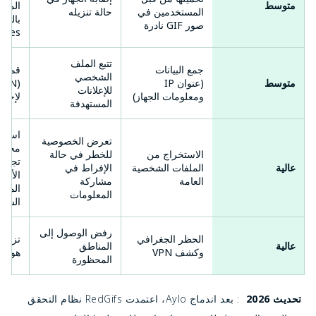
متوسط
المبا
المستخدمين في
حالة تنزيله
بالمس
صور GIF نادرة
ytes.
تتبع الملف
جمع البيانات
الشخصي
متوسط
(عنوان IP
VPN)
للإعلانات
ومعلومات الجهاز)
لإخفاء 
المستهدفة
استخ
تعرض الخصوصية
مجهول
الاستخراج من
للخطر في حالة
تجنب 
عالية
الملفات الشخصية
الإفراط في
الأسم
العامة
مشاركة
المعل
المعلومات
الشخص
رفض الوصول إلى
الحظر الجغرافي
تزوير
عالية
المناطق
وكشف VPN
هولندا
المحظورة
 تحديث 2026 
 : بعد اندماج Aylo، اعتمدت RedGifs نظام التحقق 