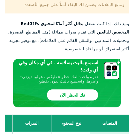
ومانع الإعلانات يضمن لك البقاء آمناً على جميع الأصعدة.
ومع ذلك، إذا كنت تفضل
بدائل أكثر أمانًا لمحتوى RedGIFs
المخصص للبالغين
التي تقدم ميزات مماثلة (مثل المقاطع القصيرة،
وتحميلات المبدعين، والتنقل القائم على العلامات)، مع توفير تجربة
أكثر استقرارًا أو مراعاة للخصوصية:
استمتع بالبث بسلاسة - في أي مكان وفي
أي وقت!
نقرة واحدة لفك حظر نتفليكس، هولو، ديزني+
وغيرها، واستمتع بالبث بدون تقطيع.
فك الحظر الآن
هل 
المنصات
نوع المحتوى
الميزات