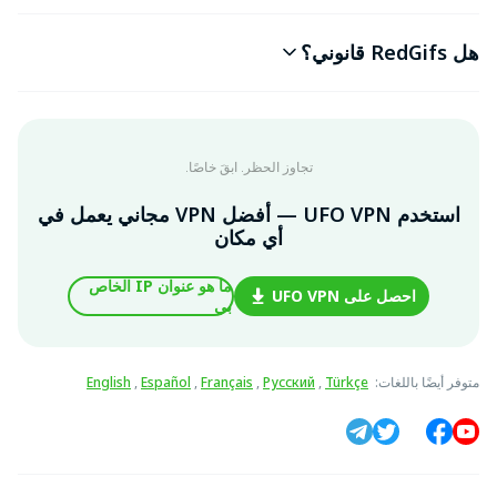
هل RedGifs قانوني؟
تجاوز الحظر. ابقَ خاصًا.
استخدم UFO VPN — أفضل VPN مجاني يعمل في
أي مكان
ما هو عنوان IP الخاص
احصل على UFO VPN
بي
متوفر أيضًا باللغات
:
Türkçe
,
Русский
,
Français
,
Español
,
English