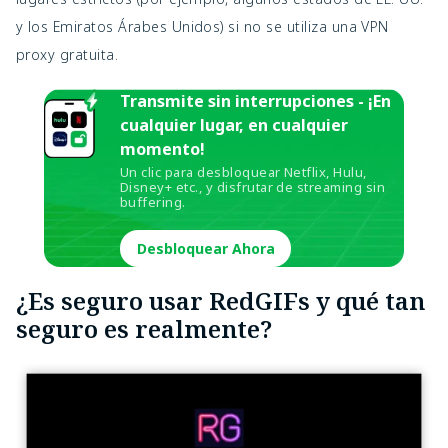
y los Emiratos Árabes Unidos) si no se utiliza una VPN
proxy gratuita.
Transmite sin interrupciones - ¡En
cualquier lugar, en cualquier
momento!
Un clic para desbloquear Netflix, Hulu,
Disney+ etc., y disfrutar de streaming sin
buffering.
Desbloquear Ahora
¿Es seguro usar RedGIFs y qué tan
seguro es realmente?