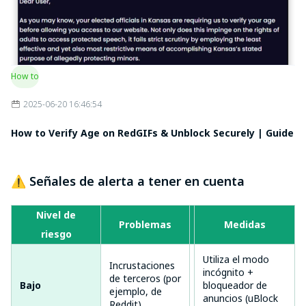
How to
2025-06-20 16:46:54
How to Verify Age on RedGIFs & Unblock Securely | Guide
⚠️ Señales de alerta a tener en cuenta
Nivel de
Problemas
Impacto
Medidas
riesgo
Utiliza el modo
Incrustaciones
Cookies de
incógnito +
de terceros (por
Bajo
seguimiento
bloqueador de
ejemplo, de
menores
anuncios (uBlock
Reddit)