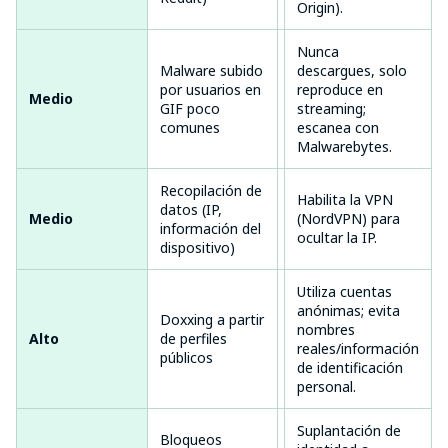
Origin).
Nunca
Malware subido
descargues, solo
Infección del
por usuarios en
reproduce en
Medio
dispositivo si se
GIF poco
streaming;
descarga
comunes
escanea con
Malwarebytes.
Recopilación de
Seguimiento de
Habilita la VPN
datos (IP,
perfiles para
Medio
(NordVPN) para
información del
anuncios
ocultar la IP.
dispositivo)
dirigidos
Utiliza cuentas
Exposición de la
anónimas; evita
Doxxing a partir
privacidad si se
nombres
Alto
de perfiles
comparte en
reales/información
públicos
exceso
de identificación
personal.
Suplantación de
Bloqueos
Acceso