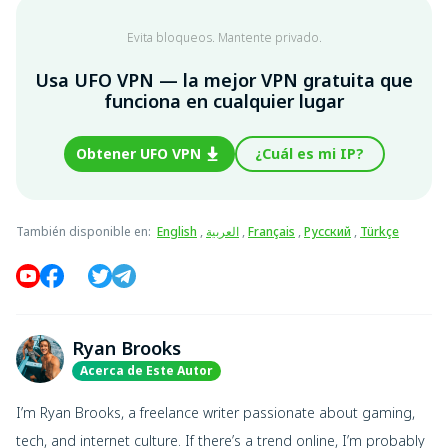
Evita bloqueos. Mantente privado.
Usa UFO VPN — la mejor VPN gratuita que
funciona en cualquier lugar
Obtener UFO VPN
¿Cuál es mi IP?
También disponible en
:
English
,
العربية
,
Français
,
Русский
,
Türkçe
Ryan Brooks
Acerca de Este Autor
I’m Ryan Brooks, a freelance writer passionate about gaming,
tech, and internet culture. If there’s a trend online, I’m probably