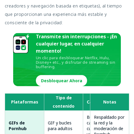
creadores y navegación basada en etiquetas), al tiempo
que proporcionan una experiencia más estable y
consciente de la privacidad:
Transmite sin interrupciones - ¡En
cualquier lugar, en cualquier
momento!
Un clic para desbloquear Netflix, Hulu,
Disney+ etc., y disfrutar de streaming sin
buffering.
Desbloquear Ahora
Tipo de
¿
Plataformas
Características
Notas
contenido
Bucles HD,
Respaldado por
GIFs de
GIF y bucles
categorías,
la red y la
✅ 
Pornhub
para adultos
cuentas
moderación de