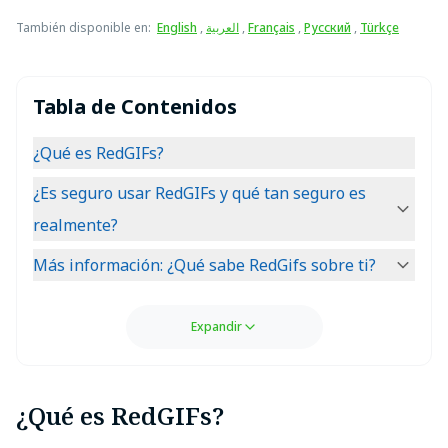
También disponible en
:
English
,
العربية
,
Français
,
Русский
,
Türkçe
Tabla de Contenidos
¿Qué es RedGIFs?
¿Es seguro usar RedGIFs y qué tan seguro es
realmente?
Más información: ¿Qué sabe RedGifs sobre ti?
Expandir
¿Qué es RedGIFs?