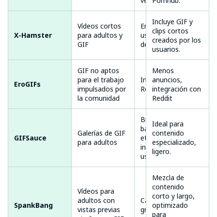
verificadas
Pornhub.
Incluye GIF y
Vídeos cortos
Enorme base de
clips cortos
X-Hamster
para adultos y
usuarios, filtros
✅ 
creados por los
GIF
de búsqueda
usuarios.
GIF no aptos
Menos
para el trabajo
Interfaz al estilo
anuncios,
EroGIFs
✅ 
impulsados por
Reddit NSFW
integración con
la comunidad
Reddit
Búsqueda
Ideal para
basada en
Galerías de GIF
contenido
GIFSauce
etiquetas,
✅ 
para adultos
especializado,
interfaz de
ligero.
usuario limpia
Mezcla de
contenido
Vídeos para
corto y largo,
adultos con
Carga rápida,
SpankBang
optimizado
✅ 
vistas previas
gran variedad
para