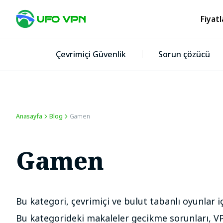
Fiyat
Çevrimiçi Güvenlik
Sorun çözücü
Anasayfa
Blog
Gamen
Gamen
Bu kategori, çevrimiçi ve bulut tabanlı oyunlar iç
Bu kategorideki makaleler gecikme sorunları, VP