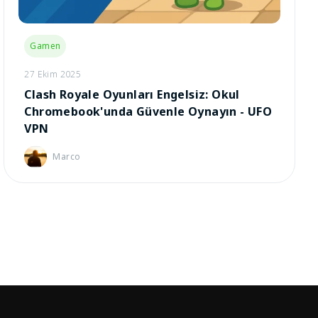
Gamen
27 Ekim 2025
Clash Royale Oyunları Engelsiz: Okul
Chromebook'unda Güvenle Oynayın - UFO
VPN
Marco