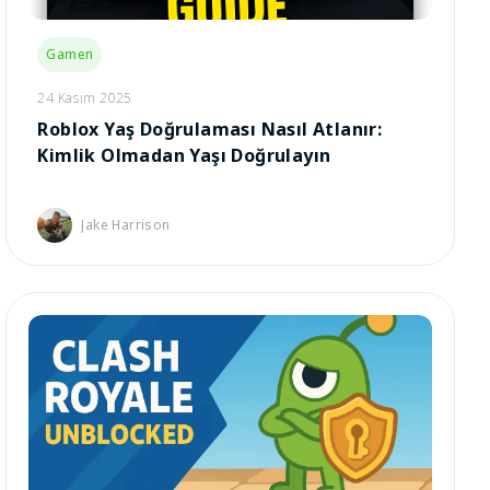
Gamen
24 Kasım 2025
Roblox Yaş Doğrulaması Nasıl Atlanır:
Kimlik Olmadan Yaşı Doğrulayın
Jake Harrison