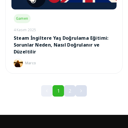
Gamen
4 Kasım 2025
Steam İngiltere Yaş Doğrulama Eğitimi:
Sorunlar Neden, Nasıl Doğrulanır ve
Düzeltilir
Marco
1
2