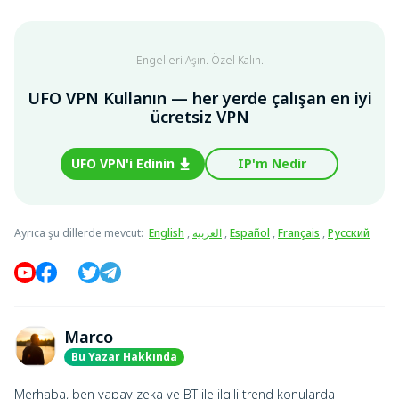
Engelleri Aşın. Özel Kalın.
UFO VPN Kullanın — her yerde çalışan en iyi
ücretsiz VPN
UFO VPN'i Edinin
IP'm Nedir
Ayrıca şu dillerde mevcut
:
English
,
العربية
,
Español
,
Français
,
Русский
Marco
Bu Yazar Hakkında
Merhaba, ben yapay zeka ve BT ile ilgili trend konularda