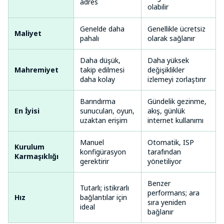
adres
olabilir
Genelde daha
Genellikle ücretsiz
Maliyet
pahalı
olarak sağlanır
Daha düşük,
Daha yüksek
Mahremiyet
takip edilmesi
değişiklikler
daha kolay
izlemeyi zorlaştırır
Barındırma
Gündelik gezinme,
En İyisi
sunucuları, oyun,
akış, günlük
uzaktan erişim
internet kullanımı
Manuel
Otomatik, ISP
Kurulum
konfigürasyon
tarafından
Karmaşıklığı
gerektirir
yönetiliyor
Benzer
Tutarlı; istikrarlı
performans; ara
Hız
bağlantılar için
sıra yeniden
ideal
bağlanır