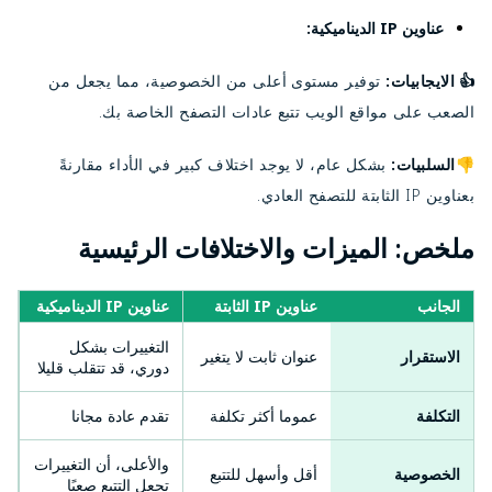
عناوين IP الديناميكية:
الايجابيات:
توفير مستوى أعلى من الخصوصية، مما يجعل من
👍
الصعب على مواقع الويب تتبع عادات التصفح الخاصة بك.
👎السلبيات:
بشكل عام، لا يوجد اختلاف كبير في الأداء مقارنةً
بعناوين IP الثابتة للتصفح العادي.
ملخص: الميزات والاختلافات الرئيسية
الجانب
عناوين IP الثابتة
عناوين IP الديناميكية
التغييرات بشكل
الاستقرار
عنوان ثابت لا يتغير
دوري، قد تتقلب قليلا
التكلفة
عموما أكثر تكلفة
تقدم عادة مجانا
والأعلى، أن التغييرات
الخصوصية
أقل وأسهل للتتبع
تجعل التتبع صعبًا