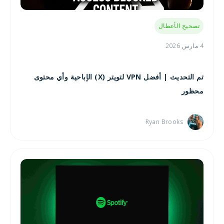
تصحيح الأعطال
4 مارس 2026
تم التحديث | أفضل VPN لتويتر (X) الإباحية وأي محتوى
محظور
Ryan Brooks