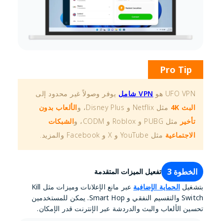
Pro Tip
UFO VPN هو
VPN شامل
يوفر وصولاً غير محدود إلى
البث 4K
مثل Netflix و Disney Plus، و
الألعاب بدون
تأخير
مثل PUBG و Roblox و CODM، و
الشبكات
الاجتماعية
مثل YouTube و X و Facebook والمزيد.
الخطوة 3
تفعيل الميزات المتقدمة
بتشغيل
الحماية الإضافية
عبر مانع الإعلانات وميزات مثل Kill
Switch والتقسيم النفقي و Smart Hop. يمكن للمستخدمين
تحسين الألعاب والبث والدردشة عبر الإنترنت قدر الإمكان.