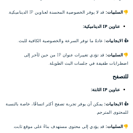
👎السلبيات:
قد لا يوفر الخصوصية المحسنة لعناوين IP الديناميكية.
عناوين IP الديناميكية:
الايجابيات:
عادةً ما توفر السرعة والخصوصية الكافية للبث.
👍
👎السلبيات:
قد تؤدي تغييرات عنوان IP من حين لآخر إلى
اضطرابات طفيفة في جلسات البث الطويلة.
للتصفح
عناوين IP الثابتة:
الايجابيات:
يمكن أن يوفر تجربة تصفح أكثر اتساقًا، خاصة بالنسبة
👍
للمحتوى المترجم.
👎السلبيات:
قد يؤدي إلى محتوى مستهدف بناءً على موقع ثابت.