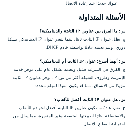
عنوانًا جديدًا عند إعادة الاتصال.
الأسئلة المتداولة
س: ما الفرق بين عناوين IP الثابتة والديناميكية؟
ج: يظل عنوان IP الثابت ثابتًا، بينما يتغير عنوان IP الديناميكي بشكل
دوري، ويتم تعيينه عادةً بواسطة خادم DHCP.
س: أيهما أسرع: عنوان IP الثابت أم الديناميكي؟
ج: الفرق في السرعة ضئيل ويعتمد بشكل عام على موفر خدمة
الإنترنت وظروف الشبكة أكثر من نوع IP. توفر عناوين IP الثابتة
مزيدًا من الاتساق، مما قد يكون مفيدًا لمهام محددة.
س: هل عنوان IP الثابت أفضل للألعاب؟
ج: نعم، عادةً ما تكون عناوين IP الثابتة أفضل لخوادم الألعاب
والاستضافة نظرًا لطبيعتها المتسقة وغير المتغيرة، مما يقلل من
احتمالية انقطاع الاتصال.