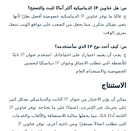
س: هل عناوين IP الديناميكية أكثر أمانًا للبث والتصفح؟
ج: غالبًا ما توفر عناوين IP الديناميكية خصوصية أفضل نظرًا لأنها
تتغير بشكل متكرر، مما يجعل من الصعب على مواقع الويب تتبعك
بمرور الوقت.
س: كيف أحدد نوع IP الذي سأستخدمه؟
ج: يجب أن يعتمد اختيارك على احتياجاتك: استخدم عنوان IP ثابتًا
للأنشطة التي تتطلب الاتساق وعنوان IP ديناميكيًا لتحسين
الخصوصية والاستخدام العام.
الاستنتاج
يمكن أن يؤثر الاختيار بين عنوان IP الثابت والديناميكي بشكل كبير
على تجربتك عبر الإنترنت، اعتمادًا على ما تحتاجه. توفر عناوين IP
الثابتة أداءً ثابتًا، مما يجعلها مثالية للاستضافة والألعاب والخدمات
التي تتطلب اتصالاً مستقرًا. ومن ناحية أخرى، توفر عناوين IP