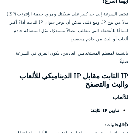
أيهما أسرع؟
تعتمد السرعة إلى حد كبير على شبكتك ومزود خدمة الإنترنت (ISP)
بدلاً من نوع IP. ومع ذلك، يمكن أن يوفر عنوان IP الثابت أداءً أكثر
اتساقًا للأنشطة التي تتطلب اتصالاً مستقرًا، مثل استضافة خادم
ألعاب أو البث من خادم مخصص.
بالنسبة لمعظم المستخدمين العاديين، يكون الفرق في السرعة
ضئيلًا.
IP الثابت مقابل IP الديناميكي للألعاب
والبث والتصفح
للألعاب
عناوين IP الثابتة:
👍الإيجابيات:
توفير اتصال متسق وسهولة استضافة خوادم الألعاب. إنها تقلل من