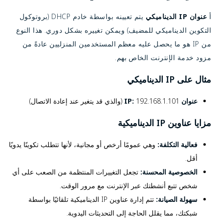
أ
عنوان IP الديناميكي
يتم تعيينه بواسطة خادم DHCP (بروتوكول
التكوين الديناميكي للمضيف) ويمكن تغييره بشكل دوري. هذا النوع
من IP هو ما يحصل عليه معظم المستخدمين المنزليين عادةً من
مزود خدمة الإنترنت الخاص بهم.
مثال على IP الديناميكي
عنوان IP:
192.168.1.101 (والذي قد يتغير عند إعادة الاتصال)
مزايا عناوين IP الديناميكية
فعالية التكلفة:
وهي عمومًا أرخص أو مجانية، لأنها تتطلب تكوينًا يدويًا
أقل.
الخصوصية المحسنة:
تجعل التغييرات المنتظمة من الصعب على أي
شخص تتبع أنشطتك عبر الإنترنت مع مرور الوقت.
سهولة الصيانة:
تتم إدارة عناوين IP الديناميكية تلقائيًا بواسطة
شبكتك، مما يقلل الحاجة إلى التحديثات اليدوية.