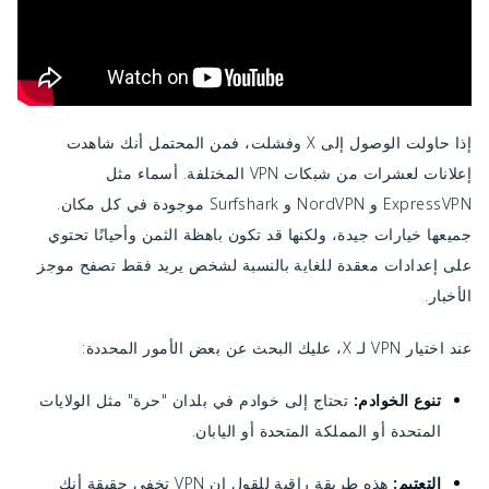
إذا حاولت الوصول إلى X وفشلت، فمن المحتمل أنك شاهدت
إعلانات لعشرات من شبكات VPN المختلفة. أسماء مثل
ExpressVPN و NordVPN و Surfshark موجودة في كل مكان.
جميعها خيارات جيدة، ولكنها قد تكون باهظة الثمن وأحيانًا تحتوي
على إعدادات معقدة للغاية بالنسبة لشخص يريد فقط تصفح موجز
الأخبار.
عند اختيار VPN لـ X، عليك البحث عن بعض الأمور المحددة:
تنوع الخوادم:
تحتاج إلى خوادم في بلدان "حرة" مثل الولايات
المتحدة أو المملكة المتحدة أو اليابان.
التعتيم:
هذه طريقة راقية للقول إن VPN تخفي حقيقة أنك