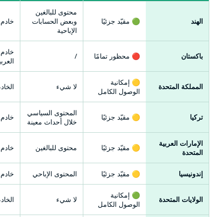
محتوى للبالغين
الهند
🟢 مقيّد جزئيًا
وبعض الحسابات
خادم 
الإباحية
خادم 
باكستان
🔴 محظور تمامًا
/
العربي
🟡 إمكانية
المملكة المتحدة
لا شيء
الخاد
الوصول الكامل
المحتوى السياسي
تركيا
🟡 مقيّد جزئيًا
خادم أ
خلال أحداث معينة
الإمارات العربية
🟡 مقيّد جزئيًا
محتوى للبالغين
خادم 
المتحدة
إندونيسيا
🟡 مقيّد جزئيًا
المحتوى الإباحي
خادم ا
🟢 إمكانية
الولايات المتحدة
لا شيء
الخاد
الوصول الكامل