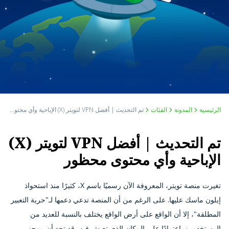
الرئيسية
المدونة
الفئات
تم التحديث | أفضل VPN لتويتر (X) الإباحية وأي محتوى محظور
تم التحديث | أفضل VPN لتويتر (X)
الإباحية وأي محتوى محظور
تغيرت منصة تويتر، المعروفة الآن رسميًا باسم X، كثيرًا منذ استحواذ
إيلون ماسك عليها. على الرغم من أن المنصة تدعي دعمها لـ"حرية التعبير
المطلقة"، إلا أن الواقع على أرض الواقع يختلف بالنسبة للعديد من
المستخدمين. اعتمادًا على المكان الذي تعيش فيه، قد تجد أن موجز