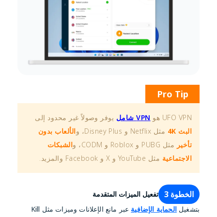
Pro Tip
UFO VPN هو
VPN شامل
يوفر وصولاً غير محدود إلى
البث 4K
مثل Netflix و Disney Plus، و
الألعاب بدون
تأخير
مثل PUBG و Roblox و CODM، و
الشبكات
الاجتماعية
مثل YouTube و X و Facebook والمزيد.
الخطوة 3
تفعيل الميزات المتقدمة
بتشغيل
الحماية الإضافية
عبر مانع الإعلانات وميزات مثل Kill