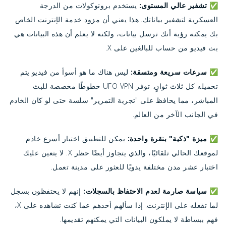
✅ تشفير عالي المستوى:
يستخدم بروتوكولات من الدرجة
العسكرية لتشفير بياناتك. هذا يعني أن مزود خدمة الإنترنت الخاص
بك يمكنه رؤية أنك ترسل بيانات، ولكنه لا يعلم أن هذه البيانات هي
بث فيديو من حساب للبالغين على X.
✅ سرعات سريعة ومتسقة:
ليس هناك ما هو أسوأ من فيديو يتم
تحميله كل ثلاث ثوانٍ. توفر UFO VPN خطوطًا مخصصة للبث
المباشر، مما يحافظ على "تجربة التمرير" سلسة حتى لو كان الخادم
في الجانب الآخر من العالم.
✅ ميزة "ذكية" بنقرة واحدة:
يمكن للتطبيق اختيار أسرع خادم
لموقعك الحالي تلقائيًا، والذي يتجاوز أيضًا حظر X. لا يتعين عليك
اختبار عشر مدن مختلفة يدويًا للعثور على مدينة تعمل.
✅ سياسة صارمة لعدم الاحتفاظ بالسجلات:
إنهم لا يحتفظون بسجل
لما تفعله على الإنترنت. إذا سألهم أحدهم عما كنت تشاهده على X،
فهم ببساطة لا يملكون البيانات التي يمكنهم تقديمها.