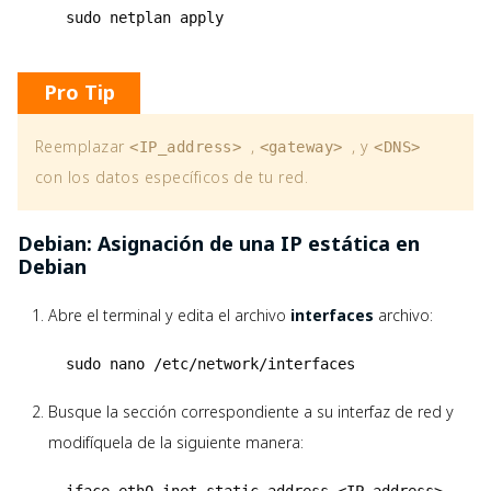
sudo netplan apply
Pro Tip
Reemplazar
,
, y
<IP_address>
<gateway>
<DNS>
con los datos específicos de tu red.
Debian: Asignación de una IP estática en
Debian
Abre el terminal y edita el archivo
interfaces
archivo:
sudo nano /etc/network/interfaces
Busque la sección correspondiente a su interfaz de red y
modifíquela de la siguiente manera:
iface eth0 inet static address <IP_address>