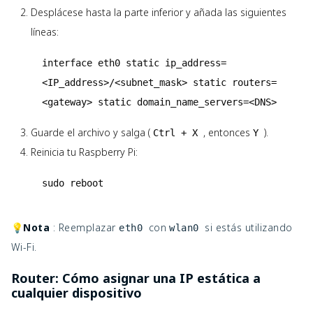
Desplácese hasta la parte inferior y añada las siguientes
líneas:
interface eth0 static ip_address=
<IP_address>/<subnet_mask> static routers=
<gateway> static domain_name_servers=<DNS>
Guarde el archivo y salga (
, entonces
).
Ctrl + X
Y
Reinicia tu Raspberry Pi:
sudo reboot
💡Nota
: Reemplazar
con
si estás utilizando
eth0
wlan0
Wi-Fi.
Router: Cómo asignar una IP estática a
cualquier dispositivo