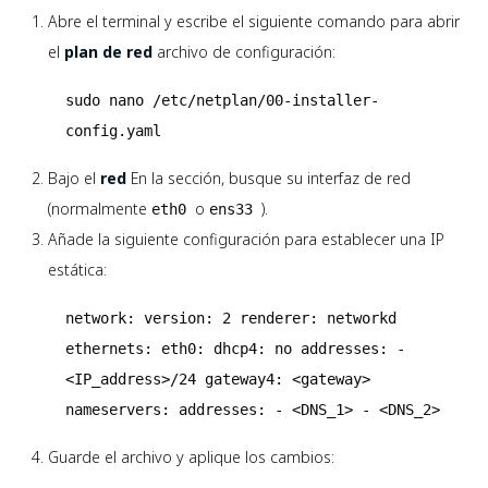
Abre el terminal y escribe el siguiente comando para abrir
el
plan de red
archivo de configuración:
sudo nano /etc/netplan/00-installer-
config.yaml
Bajo el
red
En la sección, busque su interfaz de red
(normalmente
o
).
eth0
ens33
Añade la siguiente configuración para establecer una IP
estática:
network:
version:
2
renderer:
networkd
ethernets:
eth0:
dhcp4:
no
addresses:
-
<IP_address>/24
gateway4:
<gateway>
nameservers:
addresses:
-
<DNS_1>
-
<DNS_2>
Guarde el archivo y aplique los cambios: