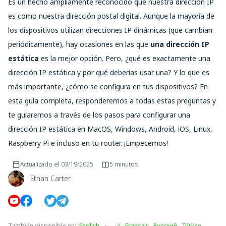
Es un hecho ampliamente reconocido que nuestra dirección IP
es como nuestra dirección postal digital. Aunque la mayoría de
los dispositivos utilizan direcciones IP dinámicas (que cambian
periódicamente), hay ocasiones en las que
una dirección IP
estática
es la mejor opción. Pero, ¿qué es exactamente una
dirección IP estática y por qué deberías usar una? Y lo que es
más importante, ¿cómo se configura en tus dispositivos? En
esta guía completa, responderemos a todas estas preguntas y
te guiaremos a través de los pasos para configurar una
dirección IP estática en MacOS, Windows, Android, iOS, Linux,
Raspberry Pi e incluso en tu router. ¡Empecemos!
Actualizado el
03/19/2025
5 minutos
Ethan Carter
También disponible en
:
English
,
العربية
,
Français
,
Русский
,
Türkçe