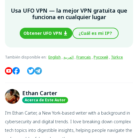
Usa UFO VPN — la mejor VPN gratuita que
funciona en cualquier lugar
Obtener UFO VPN
¿Cuál es mi IP?
También disponible en
:
English
,
العربية
,
Français
,
Русский
,
Türkçe
Ethan Carter
Acerca de Este Autor
I’m Ethan Carter, a New York-based writer with a background in
cybersecurity and digital trends. I love breaking down complex
tech topics into digestible insights, helping people navigate the