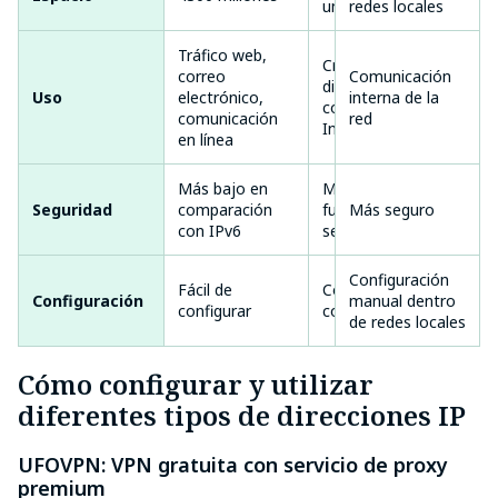
undecillones
redes locales
Tráfico web,
Creciendo para
correo
Comunicación
dispositivos
Serv
Uso
electrónico,
interna de la
conectados a
equi
comunicación
red
Internet
en línea
Más bajo en
Mejores
Seguridad
comparación
funciones de
Más seguro
Más
con IPv6
seguridad
Configuración
Fácil de
Complejo de
Conf
Configuración
manual dentro
configurar
configurar
man
de redes locales
Cómo configurar y utilizar
diferentes tipos de direcciones IP
UFOVPN: VPN gratuita con servicio de proxy
premium