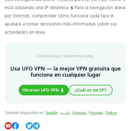
está utilizando una IP dinámica.
s
Para la navegación diaria
por Internet, comprender cómo funciona cada tipo le
ayudará a tomar decisiones más informadas sobre sus
actividades en línea.
Evita bloqueos. Mantente privado.
Usa UFO VPN — la mejor VPN gratuita que
funciona en cualquier lugar
Obtener UFO VPN
¿Cuál es mi IP?
También disponible en
:
English
,
العربية
,
Français
,
Русский
,
Türkçe