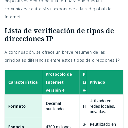
dispositivos dentro de una red para que puedan
comunicarse entre sí sin exponerse a la red global de
Internet.
Lista de verificación de tipos de
direcciones IP
A continuación, se ofrece un breve resumen de las
principales diferencias entre estos tipos de direcciones IP:
Protocolo de
Protocolo de
Característica
Internet
Internet
Privado
Est
versión 4
versión 6
Utilizado en
Decimal
Fijo
Formato
Hexadecimal
redes locales,
punteado
cam
privadas.
340
Reutilizado en
Espacio
4300 millones