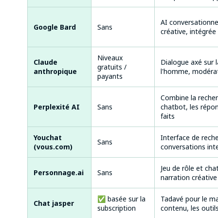
AI conversationne
Google Bard
Sans
créative, intégrée
Niveaux
Claude
Dialogue axé sur l
gratuits /
anthropique
l'homme, modérat
payants
Combine la recher
Perplexité AI
Sans
chatbot, les répo
faits
Youchat
Interface de reche
Sans
(vous.com)
conversations inte
Jeu de rôle et cha
Personnage.ai
Sans
narration créative
✅ basée sur la
Tadavé pour le ma
Chat jasper
subscription
contenu, les outi