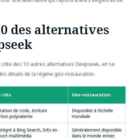
hoisir une alternative qui répond à leurs exigences de
0 des alternatives
epseek
côte des 10 autres alternatives Deepseek, en se
 les détails de la régime géo-restauration.
 clés
Géo-restauration
ation de code, écriture
Disponible à l'échelle
ation polyvalente
mondiale
tégré à Bing Search, Info en
Généralement disponible
port multimédia
dans le monde entier,