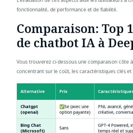
L'évaluation de ces aspects aide les utilisateurs à c
fonctionnalité, de performance et de fiabilité.
Comparaison: Top 1
de chatbot IA à De
Vous trouverez ci-dessous une comparaison côte à 
concentrant sur le coût, les caractéristiques clés et
Alternative
Prix
Caractéristiques
Chatgpt
✅Se (avec une
PNL avancé, génér
(openai)
option payante)
créative, convers
Bing Chat
GPT-4 Powered, in
Sans
(Microsoft)
temps réel et sup