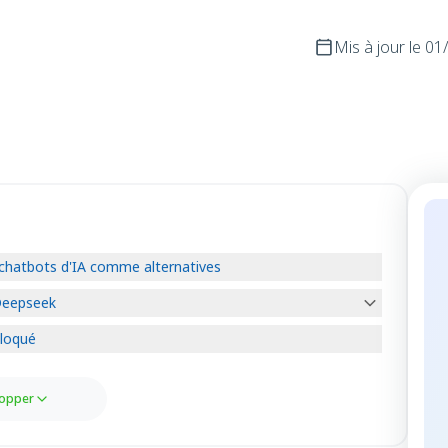
Mis à jour le
01
chatbots d'IA comme alternatives
 Deepseek
bloqué
opper