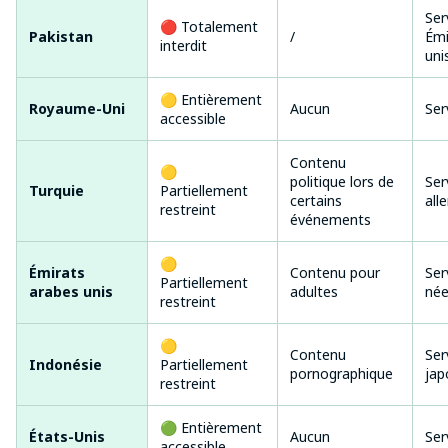
Ser
🔴 Totalement
Pakistan
/
Émi
interdit
uni
🟡 Entièrement
Royaume-Uni
Aucun
Ser
accessible
Contenu
🟡
politique lors de
Ser
Turquie
Partiellement
certains
all
restreint
événements
🟡
Émirats
Contenu pour
Ser
Partiellement
arabes unis
adultes
née
restreint
🟡
Contenu
Ser
Indonésie
Partiellement
pornographique
jap
restreint
🟢 Entièrement
États-Unis
Aucun
Ser
accessible