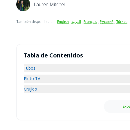
Lauren Mitchell
También disponible en
:
English
,
العربية
,
Français
,
Русский
,
Türkçe
Tabla de Contenidos
Tubos
Pluto TV
Crujido
Expa