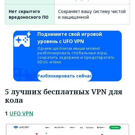
Нет скрытого
Сохраняет вашу систему чистой
вредоносного ПО
и защищенной
Поднимите свой игровой
уровень с UFO VPN
Одним щелчком мыши можно
разблокировать глобальные игры,
сократить задержки и предотвратить
DDoS-атаки.
Разблокировать сейчас
5 лучших бесплатных VPN для
кола
1
UFO VPN