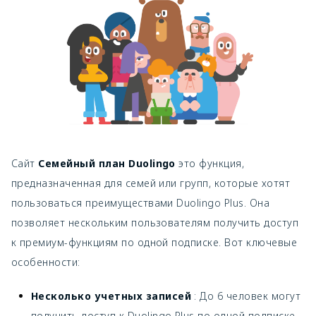
Сайт
Семейный план Duolingo
это функция,
предназначенная для семей или групп, которые хотят
пользоваться преимуществами Duolingo Plus. Она
позволяет нескольким пользователям получить доступ
к премиум-функциям по одной подписке. Вот ключевые
особенности:
Несколько учетных записей
: До 6 человек могут
получить доступ к Duolingo Plus по одной подписке.