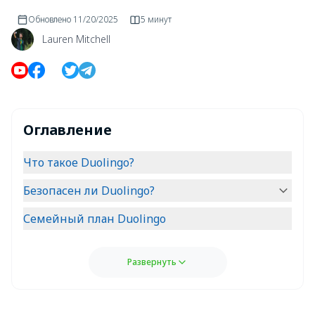
Обновлено
11/20/2025
5 минут
Lauren Mitchell
Оглавление
Что такое Duolingo?
Безопасен ли Duolingo?
Семейный план Duolingo
Развернуть