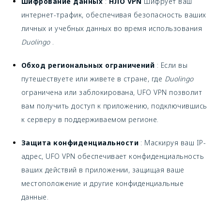
Шифрование данных
:
НЛО VPN
Шифрует ваш
интернет-трафик, обеспечивая безопасность ваших
личных и учебных данных во время использования
Duolingo
.
Обход региональных ограничений
: Если вы
путешествуете или живете в стране, где
Duolingo
ограничена или заблокирована, UFO VPN позволит
вам получить доступ к приложению, подключившись
к серверу в поддерживаемом регионе.
Защита конфиденциальности
: Маскируя ваш IP-
адрес, UFO VPN обеспечивает конфиденциальность
ваших действий в приложении, защищая ваше
местоположение и другие конфиденциальные
данные.