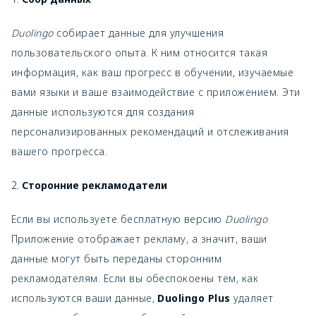
Duolingo
собирает данные для улучшения
пользовательского опыта. К ним относится такая
информация, как ваш прогресс в обучении, изучаемые
вами языки и ваше взаимодействие с приложением. Эти
данные используются для создания
персонализированных рекомендаций и отслеживания
вашего прогресса.
2.
Сторонние рекламодатели
Если вы используете бесплатную версию
Duolingo
Приложение отображает рекламу, а значит, ваши
данные могут быть переданы сторонним
рекламодателям. Если вы обеспокоены тем, как
используются ваши данные,
Duolingo Plus
удаляет