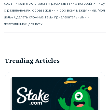
кофе питали мою страсть к рассказыванию историй. Я пишу
о развлечениях, образе жизни и обо всем между ними. Моя
цель? Сделать сложные темы привлекательными и
подходящими для всех.
Trending Articles