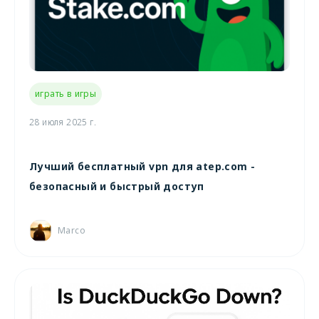
играть в игры
28 июля 2025 г.
Лучший бесплатный vpn для atep.com -
безопасный и быстрый доступ
Marco