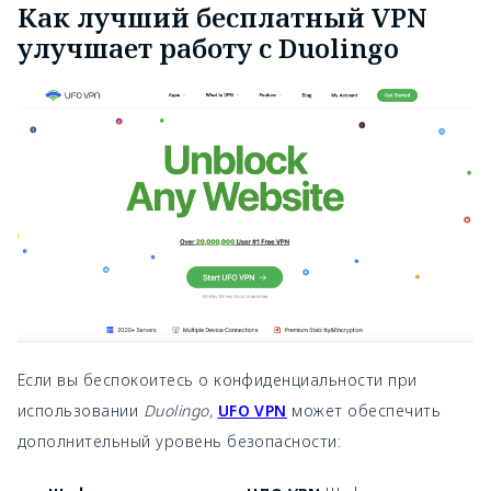
Как лучший бесплатный VPN
улучшает работу с Duolingo
Если вы беспокоитесь о конфиденциальности при
использовании
Duolingo
,
UFО VPN
может обеспечить
дополнительный уровень безопасности: