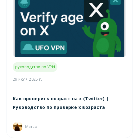
руководство по VPN
29 июля 2025 г.
Как проверить возраст на x (Twitter) |
Руководство по проверке x возраста
Marco