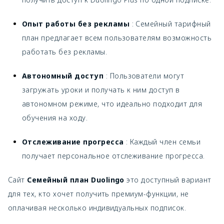
Опыт работы без рекламы
: Семейный тарифный
план предлагает всем пользователям возможность
работать без рекламы.
Автономный доступ
: Пользователи могут
загружать уроки и получать к ним доступ в
автономном режиме, что идеально подходит для
обучения на ходу.
Отслеживание прогресса
: Каждый член семьи
получает персональное отслеживание прогресса.
Сайт
Семейный план Duolingo
это доступный вариант
для тех, кто хочет получить премиум-функции, не
оплачивая несколько индивидуальных подписок.