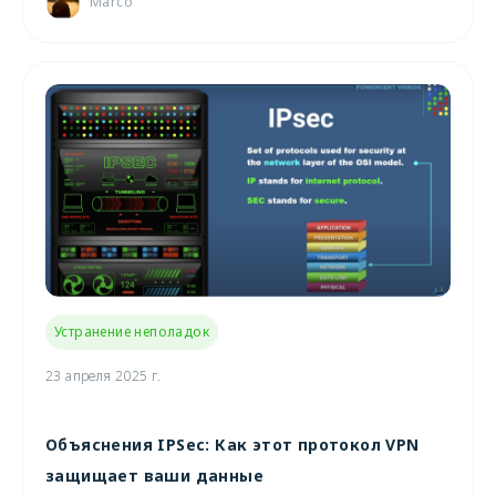
Marco
Устранение неполадок
23 апреля 2025 г.
Объяснения IPSec: Как этот протокол VPN
защищает ваши данные