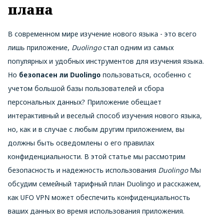
плана
В современном мире изучение нового языка - это всего
лишь приложение,
Duolingo
стал одним из самых
популярных и удобных инструментов для изучения языка.
Но
безопасен ли Duolingo
пользоваться, особенно с
учетом большой базы пользователей и сбора
персональных данных? Приложение обещает
интерактивный и веселый способ изучения нового языка,
но, как и в случае с любым другим приложением, вы
должны быть осведомлены о его правилах
конфиденциальности. В этой статье мы рассмотрим
безопасность и надежность использования
Duolingo
Мы
обсудим семейный тарифный план Duolingo и расскажем,
как UFO VPN может обеспечить конфиденциальность
ваших данных во время использования приложения.