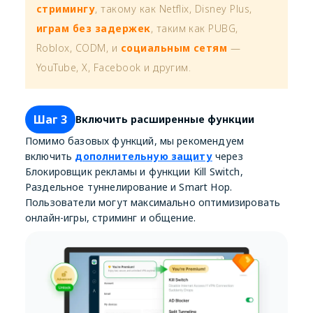
стримингу
, такому как Netflix, Disney Plus,
играм без задержек
, таким как PUBG,
Roblox, CODM, и
социальным сетям
—
YouTube, X, Facebook и другим.
Шаг 3
Включить расширенные функции
Помимо базовых функций, мы рекомендуем
включить
дополнительную защиту
через
Блокировщик рекламы и функции Kill Switch,
Раздельное туннелирование и Smart Hop.
Пользователи могут максимально оптимизировать
онлайн-игры, стриминг и общение.