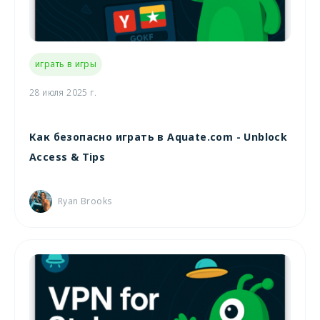
играть в игры
28 июля 2025 г.
Как безопасно играть в Aquate.com - Unblock
Access & Tips
Ryan Brooks