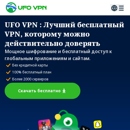
UFO VPN
: Лучший бесплатный
VPN, которому можно
действительно доверять
Мощное шифрование и бесплатный доступ к
глобальным приложениям и сайтам.
Без кредитной карты
100% бесплатный план
Более 2000 серверов
Скачать бесплатно