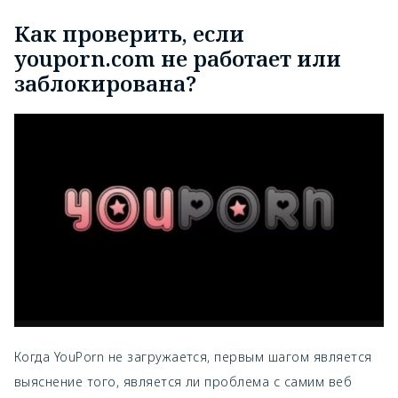
Как проверить, если
youporn.com не работает или
заблокирована?
Когда YouPorn не загружается, первым шагом является
выяснение того, является ли проблема с самим веб