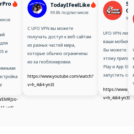
erPro
Sa
TodayIFeelLike
Ch
99.8k подписчиков
99.
чиков
С UFO VPN вы можете
UFO VPN легко
ий
получать доступ к веб-сайтам
ваши мобильны
 для
из разных частей мира,
Вы можете пол
OS и
которые обычно ограничены
этому приложе
из-за геоблокировки.
Play и App Sto
нимными
запустить сер
https://www.youtube.com/watch?
астройка
v=h_4di4-yn3I
!
https://www.y
v=h_4di4-yn3I
/WEMRJzo-
AI_vrdL