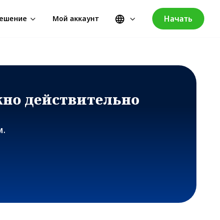
Начать
ешение
Мой аккаунт
жно действительно
м.