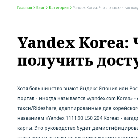
Главная
Блог
Категории
Yandex Korea: Что это такое и как по
Yandex Korea: 
получить досту
Хотя большинство знают Яндекс Япония или Рос
портал - иногда называется «yandex.com Korea» 
такси/Rideshare, адаптированные для корейског
названием «Yandex 1111.90 L50 204 Korea» - за
карты. Это руководство будет демистифицировать
этого кода и актуально ли приложение сегодня в