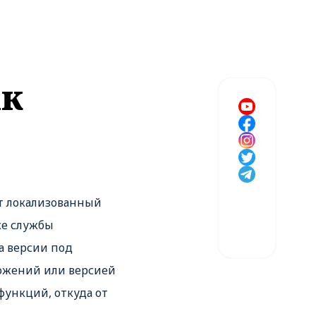
ак
т локализованный
аже службы
а версии под
иложений или версией
 функций, откуда от