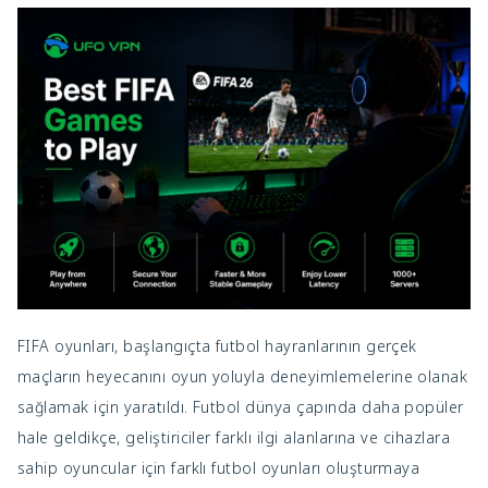
FIFA oyunları, başlangıçta futbol hayranlarının gerçek
maçların heyecanını oyun yoluyla deneyimlemelerine olanak
sağlamak için yaratıldı. Futbol dünya çapında daha popüler
hale geldikçe, geliştiriciler farklı ilgi alanlarına ve cihazlara
sahip oyuncular için farklı futbol oyunları oluşturmaya