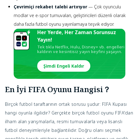
Çevrimiçi rekabet talebi artırıyor
— Çok oyunculu
modlar ve e-spor turnuvaları, geliştiricileri düzenli olarak
daha fazla futbol oyunu yayınlamaya teşvik ediyor.
Her Yerde, Her Zaman Sorunsuz
Yayın!
Tek tıkla Netflix, Hulu, Disney+ vb. engelleri
kaldırın ve kesintisiz yayın keyfini yaşayın.
Şimdi Engeli Kaldır
En İyi FIFA Oyunu Hangisi？
Birçok futbol taraftarının ortak sorusu şudur: FIFA Kupası
hangi oyunla ilgilidir? Gerçekte birçok futbol oyunu FIFA'dan
ilham alan yarışmalarla, resmi turnuvalarla veya lisanslı
futbol deneyimleriyle bağlantılıdır. Doğru olanı seçmek
genellikle tercih ettiğiniz oyun tarzına, platforma ve grafik