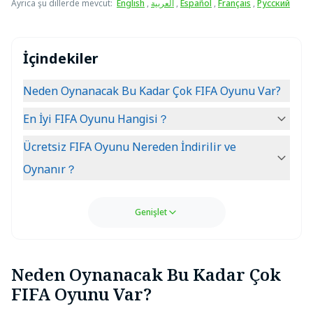
Ayrıca şu dillerde mevcut
:
English
,
العربية
,
Español
,
Français
,
Русский
İçindekiler
Neden Oynanacak Bu Kadar Çok FIFA Oyunu Var?
En İyi FIFA Oyunu Hangisi？
Ücretsiz FIFA Oyunu Nereden İndirilir ve
Oynanır？
Genişlet
Neden Oynanacak Bu Kadar Çok
FIFA Oyunu Var?