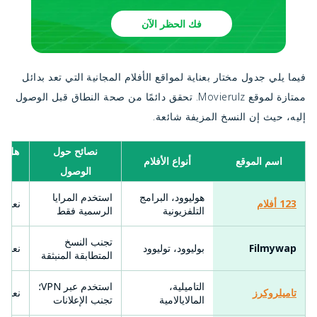
فك الحظر الآن
فيما يلي جدول مختار بعناية لمواقع الأفلام المجانية التي تعد بدائل
ممتازة لموقع Movierulz. تحقق دائمًا من صحة النطاق قبل الوصول
إليه، حيث إن النسخ المزيفة شائعة.
نصائح حول
هل يل
اسم الموقع
أنواع الأفلام
الوصول
هوليوود، البرامج
استخدم المرايا
123 أفلام
نعم
التلفزيونية
الرسمية فقط
تجنب النسخ
Filmywap
بوليوود، توليوود
نعم
المتطابقة المنبثقة
التاميلية،
استخدم عبر VPN؛
تاميلروكرز
نعم
المالايالامية
تجنب الإعلانات