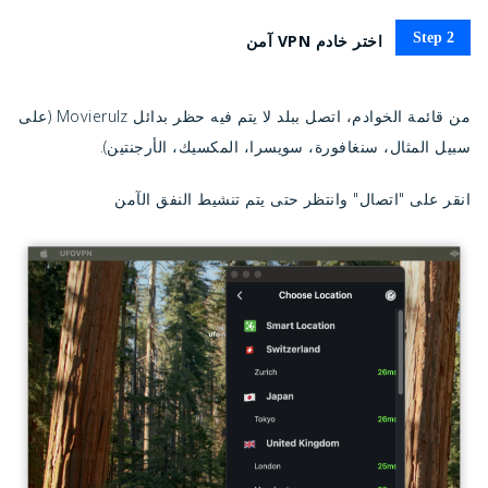
Step 2
اختر خادم VPN آمن
من قائمة الخوادم، اتصل ببلد لا يتم فيه حظر بدائل Movierulz (على
سبيل المثال، سنغافورة، سويسرا، المكسيك، الأرجنتين).
انقر على "اتصال" وانتظر حتى يتم تنشيط النفق الآمن