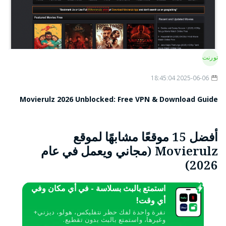
تورنت
2025-06-06 18:45:04
Movierulz 2026 Unblocked: Free VPN & Download Guide
أفضل 15 موقعًا مشابهًا لموقع
Movierulz (مجاني ويعمل في عام
2026)
استمتع بالبث بسلاسة - في أي مكان وفي
أي وقت!
نقرة واحدة لفك حظر نتفليكس، هولو، ديزني+
وغيرها، واستمتع بالبث بدون تقطيع.