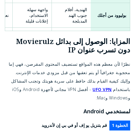
الهندية، أفلام
واجهة سهلة
بوليوود من أجلك
جنوب الهند
الاستخدام،
نعم
المدبلجة
إعلانات قليلة
أفلام كلاسيكية،
الاستخدام عبر
Rarbg (مرآة)
نعم
المزايا: الوصول إلى بدائل Movierulz
تورنتس
وكيل
دون تسرب عنوان IP
قانوني ومدعوم
لا حاجة لإنشاء
بوبكورنفليكس
من
بالإعلانات
حساب
نظرًا لأن معظم هذه المواقع تستضيف
المحتوى المقرصن، فهي إما
أفلام مجانية
محظور جغرافياً
محجوبة جغرافياً أو يتم تعقبها من قبل مزودي خدمات الإنترنت.
أنابيب التلفزيون
نعم
وقانونية
في بعض المناطق
وإليك كيفية القيام بذلك
حافظ على سرية هويتك وتجنب المشاكل
باستخدام
UFO VPN
- أفضل VPN مجاني لأجهزة Android وiOS
فيلم الطاقة
أفلام عالمية،
تدفق سريع، كثيف
نعم
الشمسية
برامج تلفزيونية
بالإعلانات
وWindows وMac:
لمستخدمي Android
الخطوة 1
قم بتنزيل يو إف أو في بي إن لأندرويد