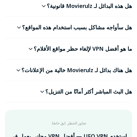
هل هذه البدائل لـ Movierulz قانونية؟
هل سأواجه مشاكل بسبب استخدام هذه المواقع؟
ما هو أفضل VPN لإلغاء حظر مواقع الأفلام؟
هل هناك بدائل لـ Movierulz خالية من الإعلانات؟
هل البث المباشر أكثر أمانًا من التنزيل؟
تجاوز الحظر. ابقَ خاصًا.
استخدم UFO VPN — أفضل VPN مجاني يعمل في