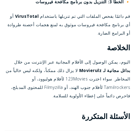
🔸 الخطأ 3: التنزيل بدون برنامج مكافحة فيروسات
قم دائمًا بفحص الملفات التي تم تنزيلها باستخدام
VirusTotal
أو
أي برنامج مكافحة فيروسات موثوق به لمنع هجمات أحصنة طروادة
أو البرامج الضارة.
الخلاصة
اليوم، يمكن الوصول إلى الأفلام المجانية عبر الإنترنت من خلال
بدائل مجانية لـ Movierulz
لا يزال ذلك ممكناً، ولكنه ليس خالياً من
المخاطر. سواء اخترت 123Movies لأفلام هوليوود، أو
Tamilrockers لأفلام جنوب الهند، أو Filmyzilla للمحتوى المدبلج،
فاحرص دائماً على إعطاء الأولوية للسلامة.
الأسئلة المتكررة