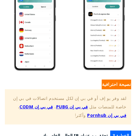
نصيحة احترافية
لقد وفر يو إف أو في بي إن لكل مستخدم اتصالات في بي إن
خاصة للمنصات مثل
في بي إن PUBG
،
في بي إن CODM
،
في بي إن Pornhub
وأكثر!
الخطوة 3
تحقق من عنوان IP الحالي الخاص بك