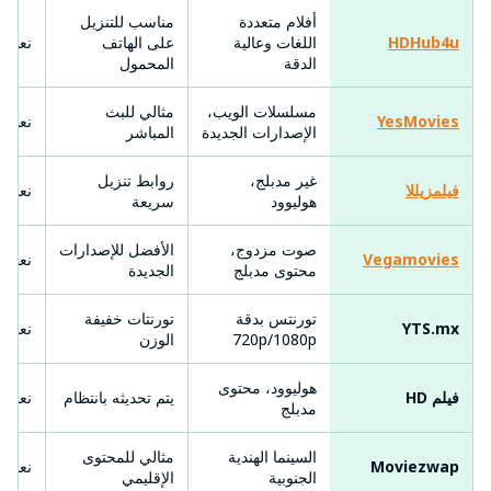
أفلام متعددة
مناسب للتنزيل
HDHub4u
اللغات وعالية
على الهاتف
نعم
الدقة
المحمول
مسلسلات الويب،
مثالي للبث
YesMovies
نعم
الإصدارات الجديدة
المباشر
غير مدبلج،
روابط تنزيل
فيلمزيللا
نعم
هوليوود
سريعة
صوت مزدوج،
الأفضل للإصدارات
Vegamovies
نعم
محتوى مدبلج
الجديدة
تورنتس بدقة
تورنتات خفيفة
YTS.mx
نعم
720p/1080p
الوزن
هوليوود، محتوى
فيلم HD
يتم تحديثه بانتظام
نعم
مدبلج
السينما الهندية
مثالي للمحتوى
Moviezwap
نعم
الجنوبية
الإقليمي