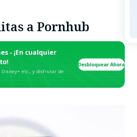
uitas a Pornhub
es - ¡En cualquier
to!
Desbloquear Ahora
 Disney+ etc., y disfrutar de