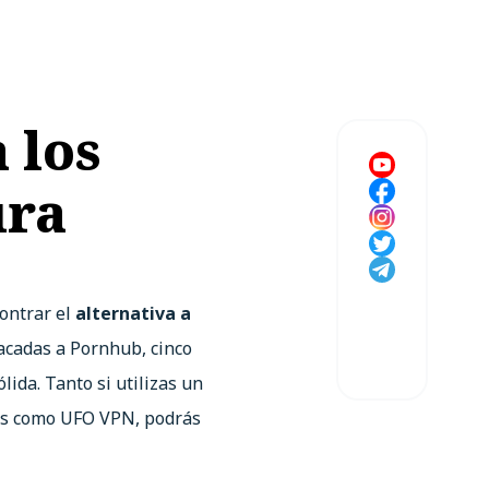
 los
ura
contrar el
alternativa a
acadas a Pornhub, cinco
lida. Tanto si utilizas un
tas como
UFO VPN
, podrás