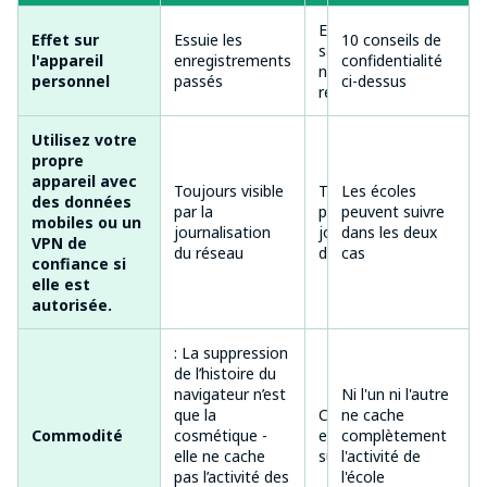
Empêche la
Effet sur
Essuie les
10 conseils de
sauvegarde de
l'appareil
enregistrements
confidentialité
nouveaux
personnel
passés
ci-dessus
records
Utilisez votre
propre
appareil avec
Toujours visible
Toujours visible
Les écoles
des données
par la
par la
peuvent suivre
mobiles ou un
journalisation
journalisation
dans les deux
VPN de
du réseau
du réseau
cas
confiance si
elle est
autorisée.
: La suppression
de l’histoire du
navigateur n’est
Ni l'un ni l'autre
que la
Confidentialité
ne cache
Commodité
cosmétique -
en temps réel
complètement
elle ne cache
sur l'appareil
l'activité de
pas l’activité des
l'école