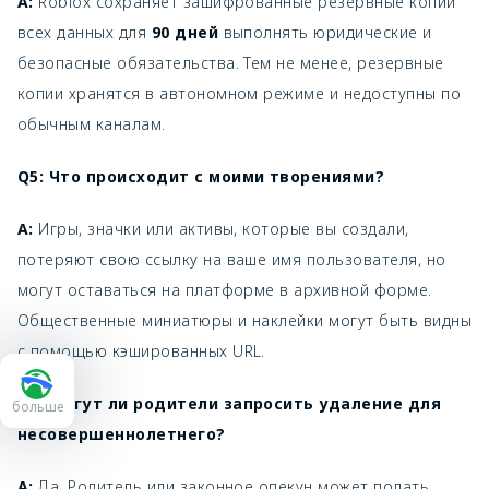
A:
Roblox сохраняет зашифрованные резервные копии
всех данных для
90 дней
выполнять юридические и
безопасные обязательства. Тем не менее, резервные
копии хранятся в автономном режиме и недоступны по
обычным каналам.
Q5: Что происходит с моими творениями?
A:
Игры, значки или активы, которые вы создали,
потеряют свою ссылку на ваше имя пользователя, но
могут оставаться на платформе в архивной форме.
Общественные миниатюры и наклейки могут быть видны
с помощью кэшированных URL.
Q6: Могут ли родители запросить удаление для
больше
несовершеннолетнего?
A:
Да. Родитель или законное опекун может подать