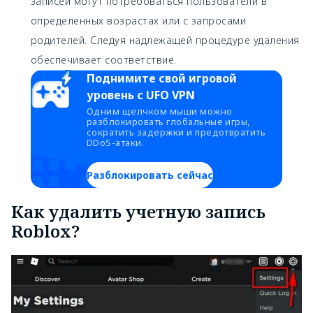
записей могут потребоваться пользователи в
определенных возрастах или с запросами
родителей. Следуя надлежащей процедуре удаления
обеспечивает соответствие.
Поднимите свой игровой
уровень с UFO VPN
Одним щелчком мыши можно
разблокировать глобальные игры,
сократить задержки и предотвратить
DDoS-атаки.
Разблокировать сейчас
Как удалить учетную запись
Roblox?