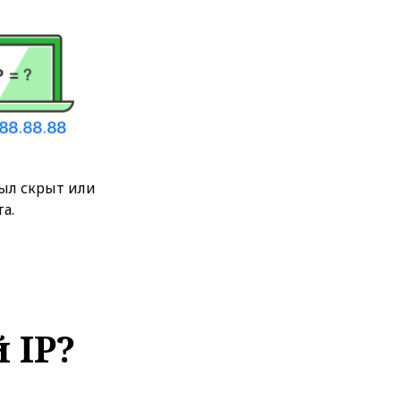
был скрыт или
а.
 IP?