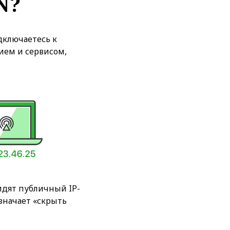
N?
дключаетесь к
ием и сервисом,
идят публичный IP-
означает «скрыть