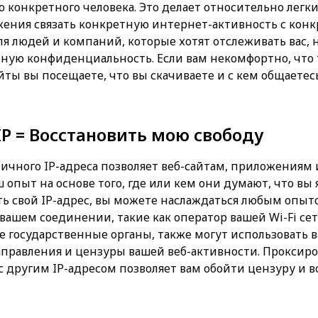
 конкретного человека. Это делает относительно легки
жения связать конкретную интернет-активность с кон
ля людей и компаний, которые хотят отслеживать вас, 
ичную конфиденциальность. Если вам некомфортно, что
айты вы посещаете, что вы скачиваете и с кем общаетес
P = Восстановить мою свободу
ичного IP-адреса позволяет веб-сайтам, приложениям 
 опыт на основе того, где или кем они думают, что вы я
ь свой IP-адрес, вы можете наслаждаться любым опыто
вашем соединении, такие как оператор вашей Wi-Fi сет
 государственные органы, также могут использовать в
аправления и цензуры вашей веб-активности. Проксир
с другим IP-адресом позволяет вам обойти цензуру и 