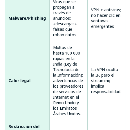
Virus que se
propagan a
VPN + antivirus;
través de
Alto (70 % de
no hacer clic en
Malware/Phishing
anuncios;
los proxies
ventanas
«descargas»
infectados)
emergentes
falsas que
roban datos.
Multas de
hasta 100 000
rupias en la
India (Ley de
Tecnología de
La VPN oculta
Medio (en
la Información);
la IP, pero el
aumento con la
Calor legal
advertencias de
streaming
supervisión de
los proveedores
implica
la IA)
de servicios de
responsabilidad.
Internet en el
Reino Unido y
los Emiratos
Árabes Unidos.
Restricción del