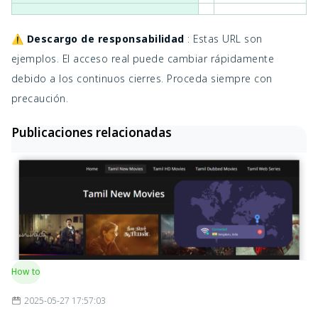
Nuevos
tamilblasters.day (Favorito de
lanzamientos;
⚠️
Descargo de responsabilidad
: Estas URL son
Activo
Tor
Reddit)
revisados por la
ejemplos. El acceso real puede cambiar rápidamente
comunidad
debido a los continuos cierres. Proceda siempre con
precaución.
Publicaciones relacionadas
How to
2025-05-27 17:57:03