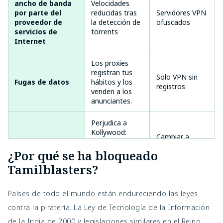
ancho de banda
Velocidades
por parte del
reducidas tras
Alto en
Servidores VPN
proveedor de
la detección de
India/Singapur
ofuscados
servicios de
torrents
Internet
Los proxies
registran tus
Muy alto (los
Solo VPN sin
Fugas de datos
hábitos y los
gratuitos)
registros
venden a los
anunciantes.
Perjudica a
Kollywood:
Cambiar a
pérdida de
Golpe ético
No aplicable
transmisiones
ingresos =
¿Por qué se ha bloqueado
legales
menos
Tamilblasters?
películas.
Países de todo el mundo están endureciendo las leyes
contra la piratería. La Ley de Tecnología de la Información
de la India de 2000 y legislaciones similares en el Reino