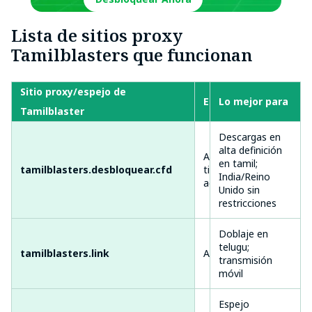
Lista de sitios proxy
Tamilblasters que funcionan
Sitio proxy/espejo de
Estado
Lo mejor para
Vel
Tamilblaster
Descargas en
alta definición
Activo (95 % de
en tamil;
Ráp
tamilblasters.desbloquear.cfd
tiempo de
India/Reino
mín
actividad)
Unido sin
restricciones
Doblaje en
Med
telugu;
tamilblasters.link
Activo
red
transmisión
oca
móvil
Espejo