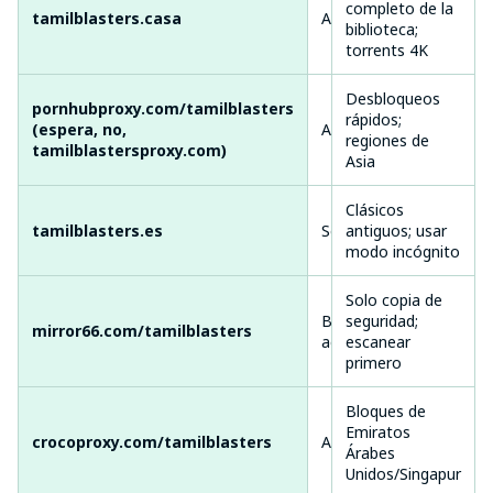
completo de la
Alta
tamilblasters.casa
Activo
biblioteca;
usua
torrents 4K
Desbloqueos
pornhubproxy.com/tamilblasters
rápidos;
(espera, no,
Activo
Med
regiones de
tamilblastersproxy.com)
Asia
Clásicos
Vari
tamilblasters.es
Semiactivo
antiguos; usar
inic
modo incógnito
Solo copia de
Bajo tiempo de
seguridad;
Len
mirror66.com/tamilblasters
actividad
escanear
anu
primero
Bloques de
Emiratos
Bue
crocoproxy.com/tamilblasters
Activo
Árabes
apo
Unidos/Singapur