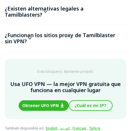
¿Existen alternativas legales a
Tamilblasters?
¿Funcionan los sitios proxy de Tamilblaster
sin VPN?
Evita bloqueos. Mantente privado.
Usa UFO VPN — la mejor VPN gratuita que
funciona en cualquier lugar
Obtener UFO VPN
¿Cuál es mi IP?
También disponible en
:
English
,
العربية
,
Français
,
Türkçe