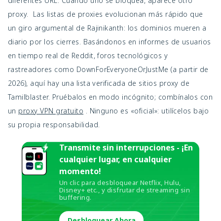
diferentes URL. Cuando uno se bloquea, aparece otro
proxy. Las listas de proxies evolucionan más rápido que
un giro argumental de Rajinikanth: los dominios mueren a
diario por los cierres. Basándonos en informes de usuarios
en tiempo real de Reddit, foros tecnológicos y
rastreadores como DownForEveryoneOrJustMe (a partir de
2026), aquí hay una lista verificada de sitios proxy de
Tamilblaster. Pruébalos en modo incógnito; combínalos con
un
proxy VPN gratuito
. Ninguno es «oficial»: utilícelos bajo
su propia responsabilidad.
Transmite sin interrupciones - ¡En
cualquier lugar, en cualquier
momento!
Un clic para desbloquear Netflix, Hulu,
Disney+ etc., y disfrutar de streaming sin
buffering.
Desbloquear Ahora