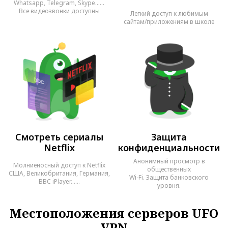
Whatsapp, Telegram, Skype……
Все видеозвонки доступны
Легкий доступ к любимым
сайтам/приложениям в школе
Смотреть сериалы
Защита
Netflix
конфиденциальности
Анонимный просмотр в
Молниеносный доступ к Netflix
общественных
США, Великобритания, Германия,
Wi-Fi. Защита банковского
BBC iPlayer……
уровня.
Местоположения серверов UFO
VPN