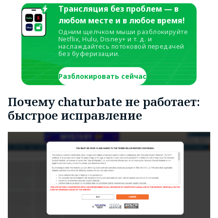
Трансляция без проблем — в
любом месте и в любое время!
Одним щелчком мыши разблокируйте
Netflix, Hulu, Disney+ и т. д. и
наслаждайтесь потоковой передачей
без буферизации.
Разблокировать сейчас
Почему chaturbate не работает:
быстрое исправление