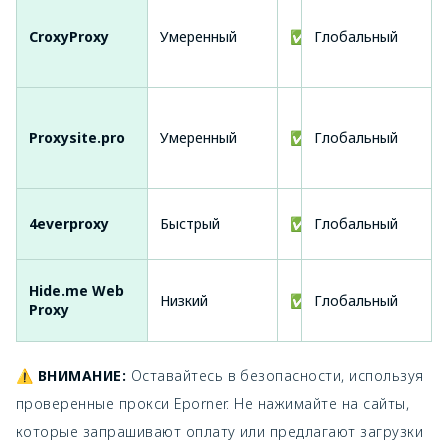
Про
исп
CroxyProxy
Умеренный
✅ Да
Глобальный
под
вид
Proxysite.pro
Умеренный
✅ Да
Глобальный
Бес
Быс
4everproxy
Быстрый
✅ Да
Глобальный
сер
Без
Hide.me Web
Низкий
✅ Да
Глобальный
ори
Proxy
кон
⚠ ВНИМАНИЕ:
Оставайтесь в безопасности, используя
проверенные прокси Eporner. Не нажимайте на сайты,
которые запрашивают оплату или предлагают загрузки