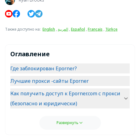
Также доступно на
:
English
,
العربية
,
Español
,
Français
,
Türkçe
Оглавление
Где заблокирован Eporner?
Лучшие прокси -сайты Eporner
Как получить доступ к Eporner.com с прокси
(безопасно и юридически)
Развернуть