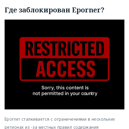
Где заблокирован Eporner?
Eporner сталкивается с ограничениями в нескольких
регионах из -за местных правил содержания