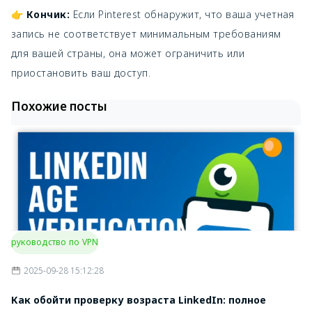
конфиденциальности
👉
Кончик:
Если Pinterest обнаружит, что ваша учетная
запись не соответствует минимальным требованиям
Pinterest официально
не доступен;
для вашей страны, она может ограничить или
18+
Китай
Применяются
(неофициально)
приостановить ваш доступ.
локальные
ограничения
Похожие посты
руководство по VPN
2025-09-28 15:12:28
Как обойти проверку возраста LinkedIn: полное